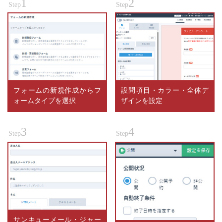
1
2
Step
Step
フォームの新規作成からフ
設問項目・カラー・全体デ
ォームタイプを選択
ザインを設定
3
4
Step
Step
サンキューメール・ジャー