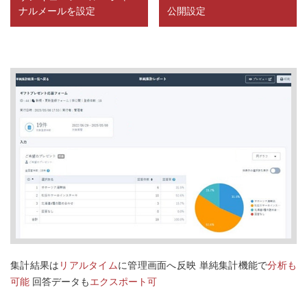
ナルメールを設定
公開設定
集計結果は
リアルタイム
に管理画面へ反映
単純集計機能で
分析も
可能
回答データも
エクスポート可