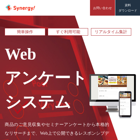
資料
お問い合わせ
ダウンロード
簡単操作
すぐ利用可能
リアルタイム集計
Web
アンケート
システム
商品のご意見収集やセミナーアンケートから本格的
なリサーチまで、Web上で公開できるレスポンシブデ