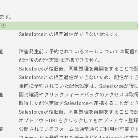
ります。
可否
Salesforceとの相互通信ができない状況です。
能
障害発生前に予約されているメールについては配信
配信後の配信実績は連携できません。
Salesforceが復旧後、同期処理を再開をすること
Salesforceとの相互通信ができないため、配信がで
事前に予約されていた配信設定は、Salesforceが
能
開封確認やクリックフィードバックのアクセスは取
取得した配信実績をSalesforceへ連携することがで
Salesforceが復旧後、同期処理を再開をすること
オプトアウトURLをクリックしてもオプトアウト登
能
公開されているフォームは通常通りご利用が可能で
フォームから登録されたデータがSalesforceへ連