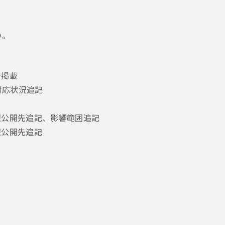
い。
告掲載
、対応状況追記
ント情報公開先追記、影響範囲追記
情報公開先追記