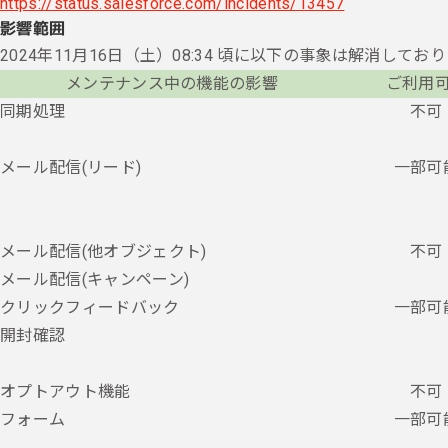
https://status.salesforce.com/incidents/13457
影響範囲
2024年11月16日（土）08:34 頃に以下の事象は解消してお
メンテナンス中の機能の影響
ご利用
同期処理
不可
メール配信(リード)
一部可
メール配信(他オブジェクト)
不可
メール配信(キャンペーン)
クリックフィードバック
一部可
開封確認
オプトアウト機能
不可
フォーム
一部可