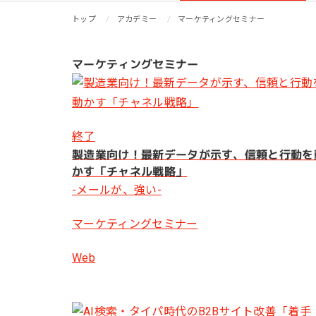
リピーターを増やしたい
メ
[顧客育成ソリューション]
トップ
アカデミー
マーケティングセミナー
集
優良顧客との関係を強めたい
[優良顧客維持ソリューション]
マーケティングセミナー
ア
休眠顧客に戻ってきてほしい
レ
[休眠顧客掘り起こしソリューション]
イ
終了
製造業向け！最新データが示す、信頼と行動を
かす「チャネル戦略」
-メールが、強い-
マーケティングセミナー
Web