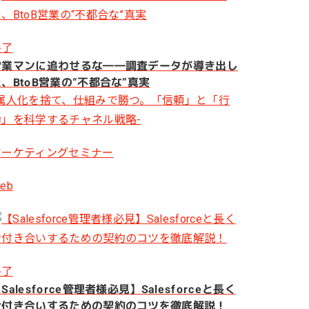
終了
営業マンに追わせるな――調査データが導き出し
、BtoB営業の“不都合な”真実
-属人化を捨て、仕組みで勝つ。「信頼」と「行
動」を科学するチャネル戦略-
マーケティングセミナー
eb
終了
Salesforce管理者様必見】Salesforceと長く
お付き合いするための契約のコツを徹底解説！