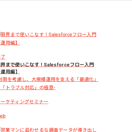
一次産業（農業・漁業）
金融機関・地方銀行
教育機関・教育サービス
終了
界まで使いこなす！Salesforceフロー入門
【運用編】
-制限を考慮し、大規模運用を支える「最適化」
と「トラブル対応」の極意-
マーケティングセミナー
eb