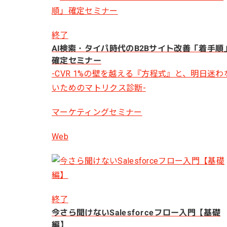
終了
AI検索・タイパ時代のB2Bサイト改善「着手順
確定セミナー
-CVR 1%の壁を越える『方程式』と、明日迷わ
いためのマトリクス診断-
マーケティングセミナー
Web
終了
今さら聞けないSalesforceフロー入門【基礎
編】