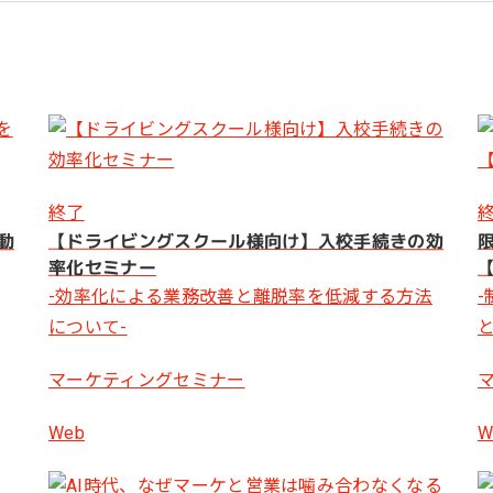
ール効果測定
客効果分析
ンケート分析
ビューデータ分析
ンタビュー分析
終了
動
【ドライビングスクール様向け】入校手続きの効
限
率化セミナー
-効率化による業務改善と離脱率を低減する方法
について-
マーケティングセミナー
Web
W