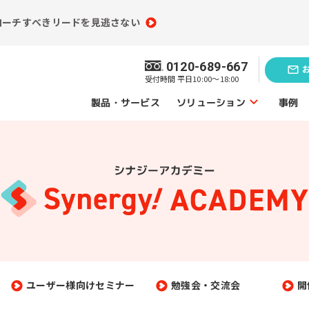
ローチすべきリードを見逃さない
0120-689-667
受付時間 平日10:00～18:00
ソリューション
製品・サービス
事例
ソリューショントップ
業務効率化の
題発見のソリューション
ソリューシ
員情報分析
コンテンツ制作
（ライティング）
買情報分析
広告運用代行
ユーザー様向けセミナー
勉強会・交流会
開
ebアクセス解析
Webサイト制作