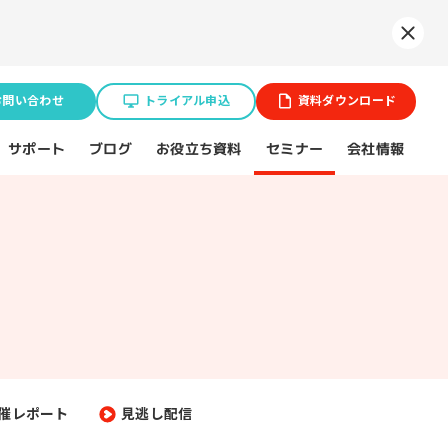
Syne
お問い合わせ
トライアル申込
資料ダウンロード
お役立ち資料
サポート
セミナー
会社情報
ブログ
業種特化ソリューション
ョン
BtoB企業
スポーツ（プロチーム）
催レポート
見逃し配信
不動産業界