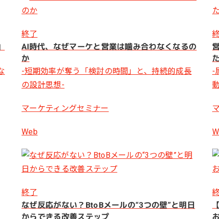
終了
」
AI時代、なぜマーケと営業は噛み合わなくなるの
か
た
な
-短期効率が奪う「検討の時間」と、持続的成長
の設計思想-
マーケティングセミナー
Web
W
終了
なぜ反応がない？BtoBメールの“3つの壁”と明日
【
からできる改善ステップ