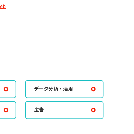
eb
データ分析・活用
広告