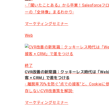
-「聞いたことある」から卒業！Salesforceフ
ーの「全体像」まるわかり-
マーケティングセミナー
Web
終了
CVR改善の新常識：クッキーレス時代は「Web
客 × CRM」で差をつける
- 離脱率70%を防ぐ“点での接客”と、Cookieに
存しないCVR改善策を解説-
マーケティングセミナー