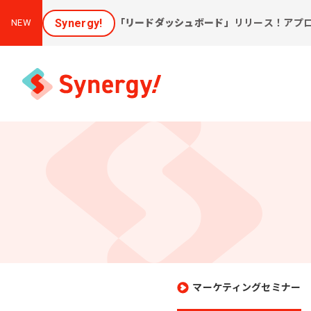
Synergy!
「リードダッシュボード」
リリース！アプ
NEW
集客と売上アップに効く
課
ソリューション
新しいお客様を集めたい
会
[潜在層顕在化ソリューション]
購
見込み顧客に買ってほしい
[見込顧客獲得ソリューション]
マーケティングセミナー
W