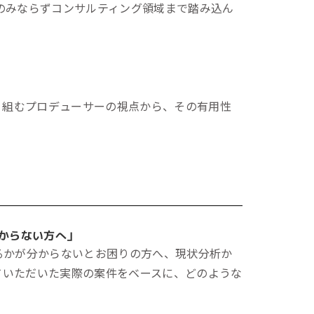
一次産業（農業・漁業）
供のみならずコンサルティング領域まで踏み込ん
金融機関・地方銀行
教育機関・教育サービス
り組むプロデューサーの視点から、その有用性
からない方へ」
なるかが分からないとお困りの方へ、現状分析か
ていただいた実際の案件をベースに、どのような