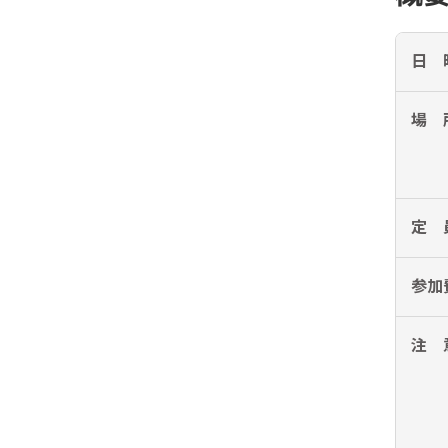
日 
場 
定 
参加
注 