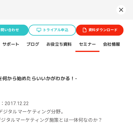
Syne
お問い合わせ
トライアル申込
資料ダウンロード
お役立ち資料
サポート
セミナー
会社情報
ブログ
業種特化ソリューション
ョン
BtoB企業
2017.12.22
スポーツ（プロチーム）
るデジタルマーケティング分野。
デジタルマーケティング施策とは一体何なのか？
不動産業界