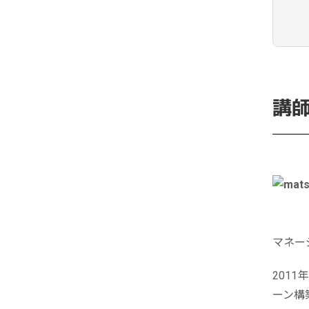
講
マネー
201
ーン構