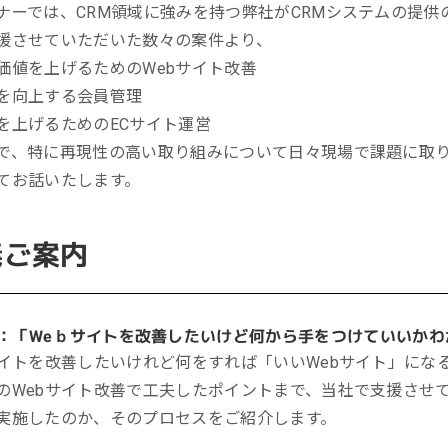
ール効果測定
ナーでは、CRM領域に強みを持つ弊社がCRMシステムの提
援させていただいた数々の案件より、
客効果分析
価値を上げるためのWebサイト改善
ンケート分析
を向上する会員管理
を上げるためのECサイト運営
ビューデータ分析
で、特に再現性の高い取り組みについて日々現場で課題に取
ンタビュー分析
てお話いたします。
義ご案内
：
「Weｂサイトを改善したいけど何から手をつけていいかわ
サイトを改善したいけれど何をすれば「いいWebサイト」に
のWebサイト改善で工夫したポイントまで、当社で支援させ
実施したのか、そのプロセスをご紹介します。