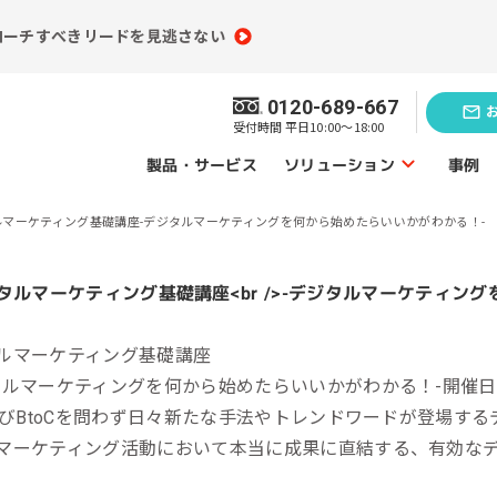
ローチすべきリードを見逃さない
0120-689-667
受付時間 平日10:00～18:00
ソリューション
製品・サービス
事例
ルマーケティング基礎講座-デジタルマーケティングを何から始めたらいいかがわかる！-
ソリューショントップ
業務効率化の
題発見のソリューション
ソリューシ
ルマーケティング基礎講座
員情報分析
コンテンツ制作
タルマーケティングを何から始めたらいいかがわかる！-
開催日：
（ライティング）
買情報分析
B及びBtoCを問わず日々新たな手法やトレンドワードが登場す
広告運用代行
マーケティング活動において本当に成果に直結する、有効な
ebアクセス解析
Webサイト制作