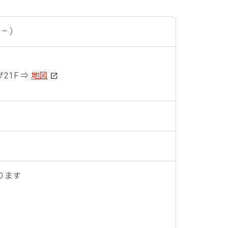
 – ）
ザ21F ⇒
地図
ります