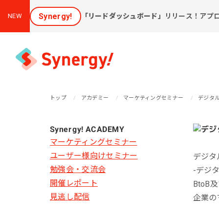
Synergy!
「リードダッシュボード」
リリース！アプ
NEW
トップ
アカデミー
マーケティングセミナー
デジタ
集客と売上アップに効く
Synergy! ACADEMY
課
ソリューション
マーケティングセミナー
ユーザー様向けセミナー
デジタ
新しいお客様を集めたい
会
勉強会・交流会
-デジ
[潜在層顕在化ソリューション]
開催レポート
購
Bto
見込み顧客に買ってほしい
見逃し配信
企業の
[見込顧客獲得ソリューション]
W