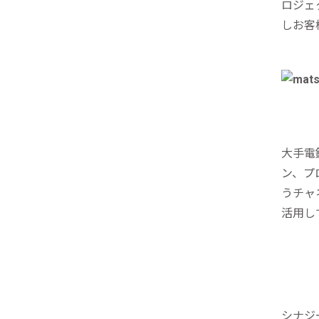
ロジェ
しお客
大手電
ン、プ
うチャ
活用し
シナジ