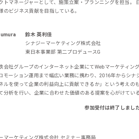
クトマネージャーとして、施策立案・プランニングを担当。 日
様のビジネス貢献を目指している。
鈴木 英利佳
シナジーマーケティング株式会社
東日本事業部 第二プロデュースG
鉄会社グループのインターネット企業にてWebマーケティング
ロモーション運用まで幅広い業務に携わり、2016年からシナ
ネルを使って企業の利益向上に貢献できるか」という考えのもと、 積
て分析を行い、企業に合わせた価値のある提案を心がけてい
参加受付は終了しまし
ーマーケティング株式会社 セミナ－事務局