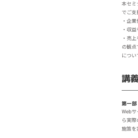
リピーターを増やしたい
メ
本セミ
[顧客育成ソリューション]
でご支
集
優良顧客との関係を強めたい
・企業
[優良顧客維持ソリューション]
ア
・収益
休眠顧客に戻ってきてほしい
・売上
レ
[休眠顧客掘り起こしソリューション]
の観点
イ
につい
講
第一部
Web
ら実際
施策を