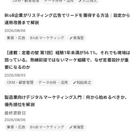
CRM・顧客管理
データ分析・活用
入江翔太
BtoB企業がリスティング広告でリードを獲得する方法｜設定から
運用改善まで解説
2026/08/06
集客・広告
BtoBマーケティング
東海登
【連載：定着の壁 第1回】経験1年未満が56.1%。それでも現場は
回っている。熟練前提ではないマーケ組織で、なぜ定着設計が重
要になるのか
2026/08/05
CRM・顧客管理
データ分析・活用
和田直之
製造業向けデジタルマーケティング入門｜何から始めるべきか、
優先順位を解説
最終更新日
2026/08/06
集客・広告
BtoBマーケティング
東海登