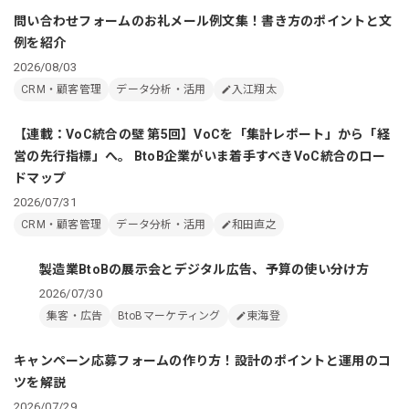
問い合わせフォームのお礼メール例文集！書き方のポイントと文
例を紹介
2026/08/03
CRM・顧客管理
データ分析・活用
入江翔太
【連載：VoC統合の壁 第5回】VoCを「集計レポート」から「経
営の先行指標」へ。 BtoB企業がいま着手すべきVoC統合のロー
ドマップ
2026/07/31
CRM・顧客管理
データ分析・活用
和田直之
製造業BtoBの展示会とデジタル広告、予算の使い分け方
2026/07/30
集客・広告
BtoBマーケティング
東海登
キャンペーン応募フォームの作り方！設計のポイントと運用のコ
ツを解説
2026/07/29