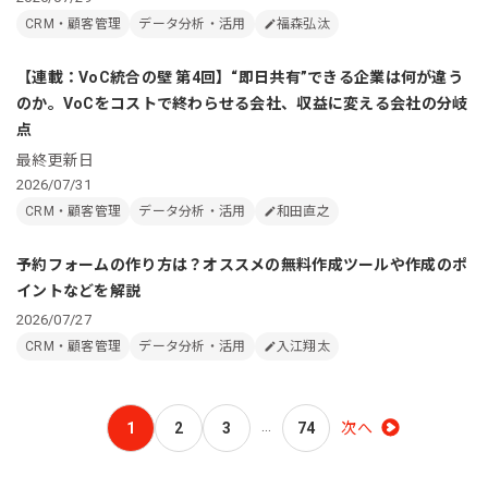
CRM・顧客管理
データ分析・活用
福森弘汰
【連載：VoC統合の壁 第4回】“即日共有”できる企業は何が違う
のか。VoCをコストで終わらせる会社、収益に変える会社の分岐
点
最終更新日
2026/07/31
CRM・顧客管理
データ分析・活用
和田直之
予約フォームの作り方は？オススメの無料作成ツールや作成のポ
イントなどを解説
2026/07/27
CRM・顧客管理
データ分析・活用
入江翔太
…
1
2
3
74
次へ