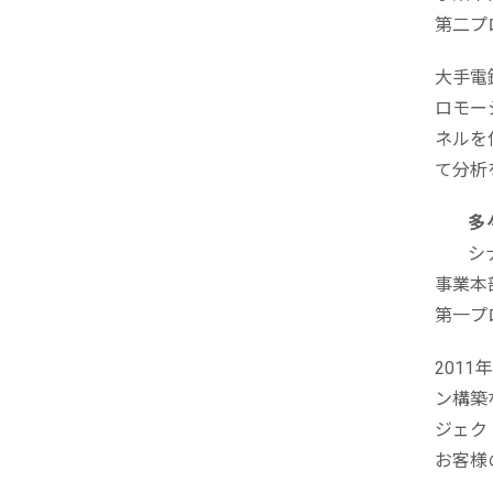
第二プ
大手電
ロモー
ネルを
て分析
多
シ
事業本
第一プ
201
ン構築
ジェク
お客様