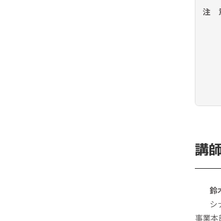
注 
講
鈴
シ
事業本