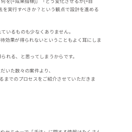
を(=成果指標)」「どう変化させるか(=目
一次産業（農業・漁業）
法を実行すべきか？という観点で設計を進める
金融機関・地方銀行
教育機関・教育サービス
れているものも少なくありません。
期待効果が得られないということもよく耳にしま
得られる、と思ってしまうからです。
ただいた数々の案件より、
出るまでのプロセスをご紹介させていただきま