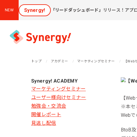
Synergy!
「リードダッシュボード」
リリース！アプ
NEW
トップ
アカデミー
マーケティングセミナー
【We
集客と売上アップに効く
Synergy! ACADEMY
課
ソリューション
マーケティングセミナー
ユーザー様向けセミナー
【We
新しいお客様を集めたい
会
勉強会・交流会
※本セ
[潜在層顕在化ソリューション]
開催レポート
購
Web
見込み顧客に買ってほしい
見逃し配信
[見込顧客獲得ソリューション]
W
Bto