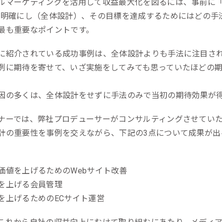
ルマーケティングを活用して収益最大化を図るには、事前に「何
ール効果測定
を明確にし（全体設計）、その目標を達成するためにはどの手
客効果分析
最も重要なポイントです。
ンケート分析
に紹介されている成功事例は、全体設計よりも手法に注目さ
ビューデータ分析
例に期待を寄せて、いざ実施をしてみても思っていたほどの
ンタビュー分析
因の多くは、全体設計をせずに手法のみで当初の期待効果が
ナーでは、弊社プロデューサーがコンサルティングさせてい
計の重要性を事例を交えながら、下記の3点について成果が
価値を上げるためのWebサイト改善
を上げる会員管理
を上げるためのECサイト運営