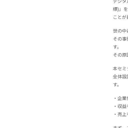
リピーターを増やしたい
デジタ
メ
[顧客育成ソリューション]
標)」
集
ことが
優良顧客との関係を強めたい
[優良顧客維持ソリューション]
ア
世の中
休眠顧客に戻ってきてほしい
レ
その事
[休眠顧客掘り起こしソリューション]
す。
イ
その原
本セミ
全体設
す。
・企業
・収益
・売上