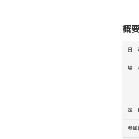
概
日 
場 
定 
参加