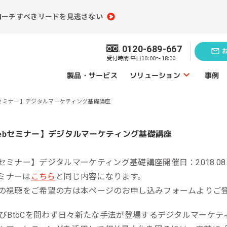
ローチすべきリードを見逃さない
0120-689-667
受付時間 平日10:00～18:00
ソリューション
製品・サービス
事例
bセミナー】デジタルマーケティング基礎講座
ソリューショントップ
業務効率化の
題発見のソリューション
ソリューシ
bセミナー】デジタルマーケティング基礎講座
開催日：2018.08.
員情報分析
コンテンツ制作
ミナーは
こちら
と同じ内容になります。
（ライティング）
買情報分析
での視聴をご希望の方は本ページのお申し込みフォームよりご
広告運用代行
ebアクセス解析
B及びBtoCを問わず日々新たな手法が登場するデジタルマーケ
Webサイト制作