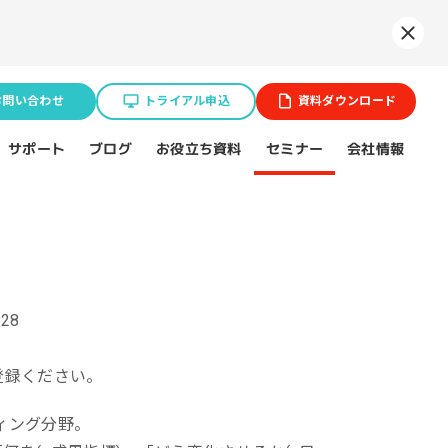
Syne
お問い合わせ
トライアル申込
資料ダウンロード
お役立ち資料
サポート
セミナー
会社情報
ブログ
業種特化ソリューション
ョン
28
BtoB企業
スポーツ（プロチーム）
登録ください。
不動産業界
ティング分野。