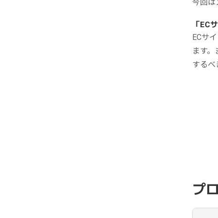
今回は
「EC
ECサ
ます。
するべ
プ