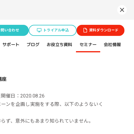
Syne
お問い合わせ
トライアル申込
資料ダウンロード
お役立ち資料
サポート
セミナー
会社情報
ブログ
業種特化ソリューション
ョン
座
開催日：2020.08.26
BtoB企業
ペーンを企画し実施をする際、以下のようないく
スポーツ（プロチーム）
おらず、意外にもあまり知られていません。
不動産業界