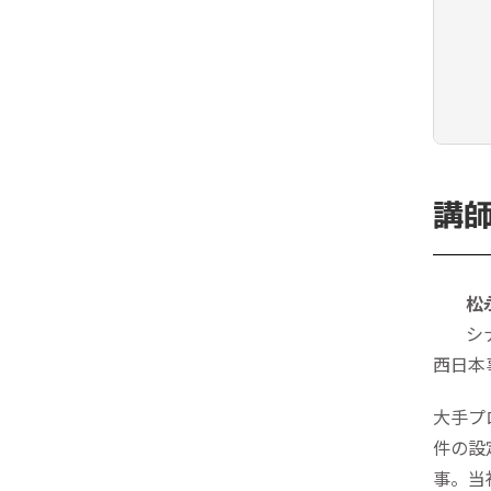
講
松
シ
西日本
大手プ
件の設
事。当