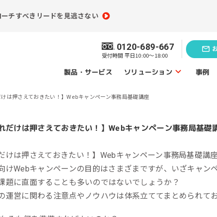
ローチすべきリードを見逃さない
0120-689-667
受付時間 平日10:00～18:00
ソリューション
製品・サービス
事例
だけは押さえておきたい！】Webキャンペーン事務局基礎講座
ソリューショントップ
業務効率化の
題発見のソリューション
ソリューシ
だけは押さえておきたい！】Webキャンペーン事務局基礎講
員情報分析
コンテンツ制作
向けWebキャンペーンの目的はさまざまですが、いざキャン
（ライティング）
買情報分析
課題に直面することも多いのではないでしょうか？
広告運用代行
の運営に関わる注意点やノウハウは体系立ててまとめられて
ebアクセス解析
Webサイト制作