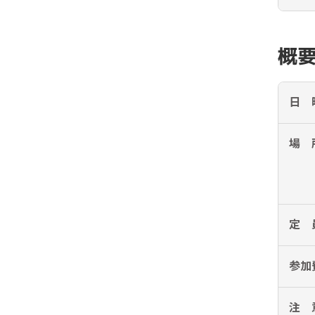
概
日 
場 
定 
参加
注 