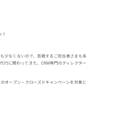
一次産業（農業・漁業）
金融機関・地方銀行
教育機関・教育サービス
か？
穴も少なくないので、苦戦するご担当者さまも多
代行に関わってきた、CRM専門のディレクター
模のオープン・クローズドキャンペーンを対象と