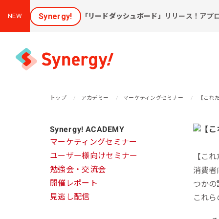
Synergy!
「リードダッシュボード」
リリース！アプ
NEW
トップ
アカデミー
マーケティングセミナー
【これ
集客と売上アップに効く
Synergy! ACADEMY
課
ソリューション
マーケティングセミナー
ユーザー様向けセミナー
【これ
新しいお客様を集めたい
会
勉強会・交流会
消費者
[潜在層顕在化ソリューション]
開催レポート
購
つかの
見込み顧客に買ってほしい
見逃し配信
これら
[見込顧客獲得ソリューション]
W