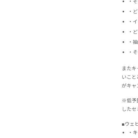
リピーターを増やしたい
・そ
メ
[顧客育成ソリューション]
・ど
集
優良顧客との関係を強めたい
・イ
[優良顧客維持ソリューション]
ア
・ど
休眠顧客に戻ってきてほしい
レ
・抽
[休眠顧客掘り起こしソリューション]
・そ
イ
またキ
いこと
がキャ
※低予
したセ
■ウェ
・キ