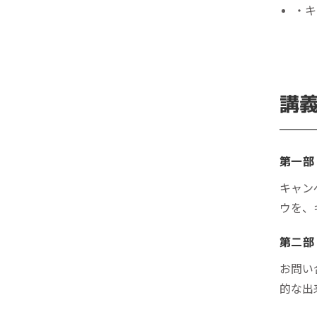
・キ
講
第一部
キャン
ウを、
第二部
お問い
的な出