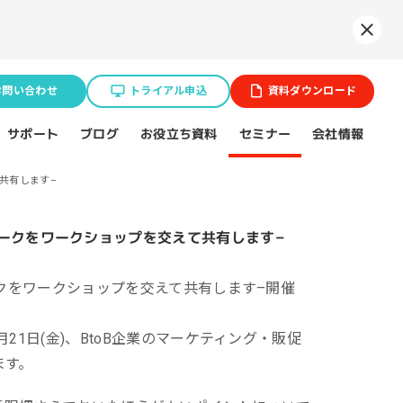
Syne
お問い合わせ
トライアル申込
資料ダウンロード
お役立ち資料
サポート
セミナー
会社情報
ブログ
共有します–
業種特化ソリューション
ョン
ークをワークショップを交えて共有します–
開催
BtoB企業
スポーツ（プロチーム）
21日(金)、BtoB企業のマーケティング・販促
ます。
不動産業界