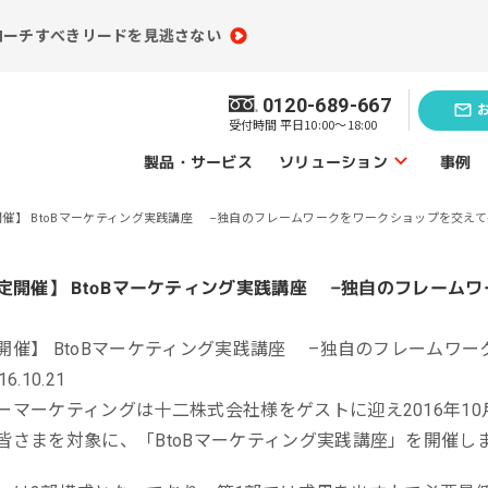
ローチすべきリードを見逃さない
0120-689-667
受付時間 平日10:00～18:00
ソリューション
製品・サービス
事例
催】 BtoBマーケティング実践講座 –独自のフレームワークをワークショップを交えて
ソリューショントップ
業務効率化の
題発見のソリューション
ソリューシ
開催】 BtoBマーケティング実践講座 –独自のフレームワ
員情報分析
コンテンツ制作
6.10.21
（ライティング）
買情報分析
ーマーケティングは十二株式会社様をゲストに迎え2016年10月
広告運用代行
皆さまを対象に、「BtoBマーケティング実践講座」を開催し
ebアクセス解析
Webサイト制作