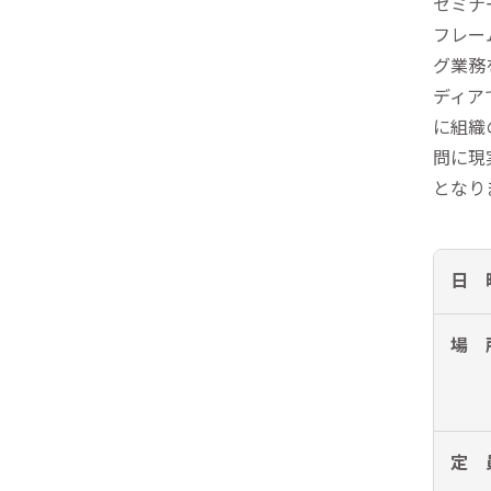
リピーターを増やしたい
セミナ
メ
[顧客育成ソリューション]
フレー
集
グ業務
優良顧客との関係を強めたい
[優良顧客維持ソリューション]
ディア
ア
に組織
休眠顧客に戻ってきてほしい
レ
[休眠顧客掘り起こしソリューション]
問に現
となり
イ
日 
場 
定 