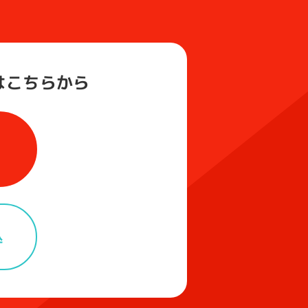
は
こちらから
込