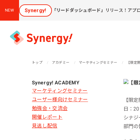
Synergy!
「リードダッシュボード」
リリース！アプ
NEW
トップ
アカデミー
マーケティングセミナー
【限定開
集客と売上アップに効く
Synergy! ACADEMY
課
ソリューション
マーケティングセミナー
ユーザー様向けセミナー
【限定
新しいお客様を集めたい
会
勉強会・交流会
日：201
[潜在層顕在化ソリューション]
開催レポート
購
シナジ
見込み顧客に買ってほしい
見逃し配信
部門の
[見込顧客獲得ソリューション]
W