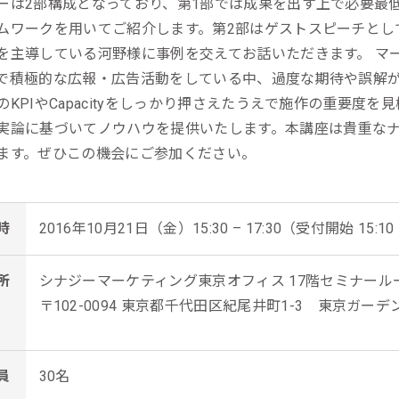
ーは2部構成となっており、第1部では成果を出す上で必要最
ール効果測定
ムワークを用いてご紹介します。第2部はゲストスピーチとし
客効果分析
を主導している河野様に事例を交えてお話いただきます。 マ
で積極的な広報・広告活動をしている中、過度な期待や誤解
ンケート分析
のKPIやCapacityをしっかり押さえたうえで施作の重要度
ビューデータ分析
実論に基づいてノウハウを提供いたします。本講座は貴重な
ます。ぜひこの機会にご参加ください。
ンタビュー分析
時
2016年10月21日（金）15:30 – 17:30（受付開始 15:10 
所
シナジーマーケティング東京オフィス 17階セミナール
〒102-0094 東京都千代田区紀尾井町1-3 東京ガー
員
30名