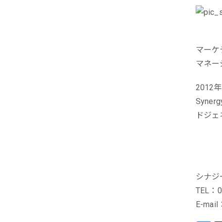
マーケティ
マネージ
201
Syn
ドジェ
シナジ
TEL：0
E-mail