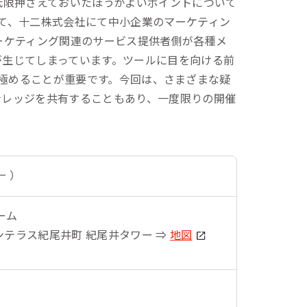
低限押さえておいたほうがよいポイントについて
一次産業（農業・漁業）
て、十二株式会社にて中小企業のマーケティン
金融機関・地方銀行
ーケティング関連のサービス提供者側が各種メ
が生じてしまっています。ツールに目を向ける前
教育機関・教育サービス
を見極めることが重要です。今回は、さまざまな疑
ナレッジを共有することもあり、一度限りの開催
– ）
ーム
デンテラス紀尾井町 紀尾井タワー ⇒
地図