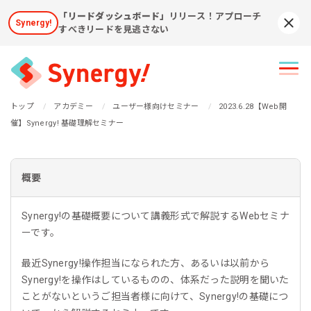
「リードダッシュボード」
リリース！アプローチ
Synergy!
Syn
すべきリードを見逃さない
トップ
アカデミー
ユーザー様向けセミナー
2023.6.28【Web開
催】Synergy! 基礎理解セミナー
概要
Synergy!の基礎概要について講義形式で解説するWebセミナ
ーです。
最近Synergy!操作担当になられた方、あるいは以前から
Synergy!を操作はしているものの、体系だった説明を聞いた
ことがないというご担当者様に向けて、Synergy!の基礎につ