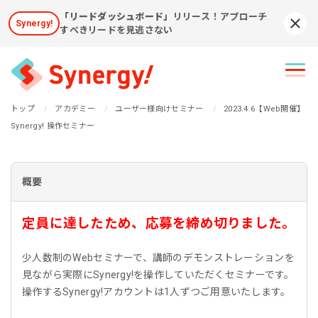
「リードダッシュボード」
リリース！アプローチ
Synergy!
Syn
すべきリードを見逃さない
トップ
アカデミー
ユーザー様向けセミナー
2023.4.6【Web開催】
Synergy! 操作セミナー
概要
定員に達したため、応募を締め切りました。
少人数制のWebセミナーで、講師のデモンストレーションを
見ながら実際にSynergy!を操作していただくセミナーです。
操作するSynergy!アカウントは1人ずつご用意いたします。