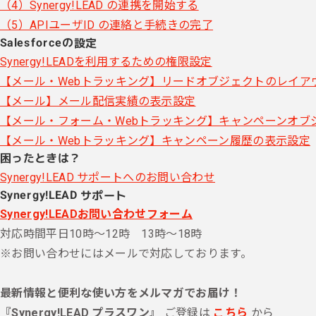
（4）Synergy!LEAD の連携を開始する
（5）APIユーザID の連絡と手続きの完了
Salesforceの設定
Synergy!LEADを利用するための権限設定
【メール・Webトラッキング】リードオブジェクトのレイア
【メール】メール配信実績の表示設定
【メール・フォーム・Webトラッキング】キャンペーンオブ
【メール・Webトラッキング】キャンペーン履歴の表示設定
困ったときは？
Synergy!LEAD サポートへのお問い合わせ
Synergy!LEAD サポート
Synergy!LEADお問い合わせフォーム
対応時間
平日10時～12時 13時～18時
※お問い合わせにはメールで対応しております。
最新情報と便利な使い方をメルマガでお届け！
『Synergy!LEAD プラスワン』
ご登録は
こちら
から