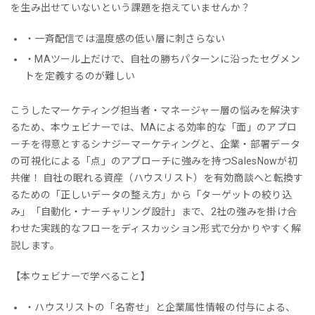
を生み出せていないという課題を抱えていませんか？
・一斉配信では温度感の低い層に刺さらない
・MAツール上だけで、自社の勝ちパターンに沿ったセグメン
トを定義するのが難しい
こうしたマーケティング担当者・マネージャー層の悩みを解決す
るため、本ウェビナーでは、MAによる効率的な「面」のアプロ
ーチを得意とするシナジーマーケティングと、企業・部署データ
の可視化による「点」のアプローチに強みを持つSalesNowが初
共催！ 自社の眠れる資産（ハウスリスト）を有効商談へと転換す
るための「正しいデータの整え方」から「ターゲットの絞り込
み」「自動化・ナーチャリング設計」まで、2社の強みを掛け合
わせた実践的なフローをディスカッション形式で分かりやすく解
説します。
【本ウェビナーで学べること】
・ハウスリストの「名寄せ」と企業属性情報の付与による、