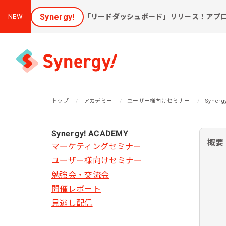
Synergy!
「リードダッシュボード」
リリース！アプ
NEW
トップ
アカデミー
ユーザー様向けセミナー
Syne
集客と売上アップに効く
Synergy! ACADEMY
課
ソリューション
概要
マーケティングセミナー
ユーザー様向けセミナー
新しいお客様を集めたい
会
勉強会・交流会
[潜在層顕在化ソリューション]
開催レポート
購
見込み顧客に買ってほしい
見逃し配信
[見込顧客獲得ソリューション]
W