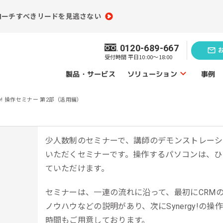
ローチすべきリードを見逃さない
0120-689-667
受付時間 平日10:00～18:00
ソリューション
製品・サービス
事例
rgy! 操作セミナー 第2部（活用編）
ソリューショントップ
業務効率化の
題発見のソリューション
ソリューシ
少人数制のセミナーで、講師のデモンストレーション
いただくセミナーです。操作するパソコンは、ひとり
員情報分析
コンテンツ制作
ていただけます。
（ライティング）
買情報分析
セミナーは、一連の流れに沿って、最初にCRM
広告運用代行
ノウハウなどの説明があり、次にSynergy!の
ebアクセス解析
Webサイト制作
時間もご用意しております。