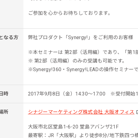
ール効果測定
ご参加を心からお待ちしております。
客効果分析
ンケート分析
となる方
弊社プロダクト「Synergy!」をご利用のお客様
ビューデータ分析
※本セミナーは 第2部（活用編）であり、「第
ンタビュー分析
※ 第2部（活用編）のみの受講も可能です。
※Synergy!360・Synergy!LEADの操作セミ
日時
2017年9月8日（金）14:30～17:00 ※受付開始14
場所
シナジーマーケティング株式会社 大阪オフィス
大阪市北区堂島1-6-20 堂島アバンザ21F
最寄駅：JR「大阪駅」より徒歩8分/地下鉄四つ