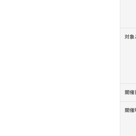
リピーターを増やしたい
メ
[顧客育成ソリューション]
集
優良顧客との関係を強めたい
[優良顧客維持ソリューション]
ア
対象
休眠顧客に戻ってきてほしい
レ
[休眠顧客掘り起こしソリューション]
イ
開催
開催