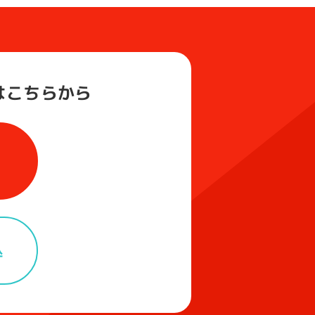
は
こちらから
込