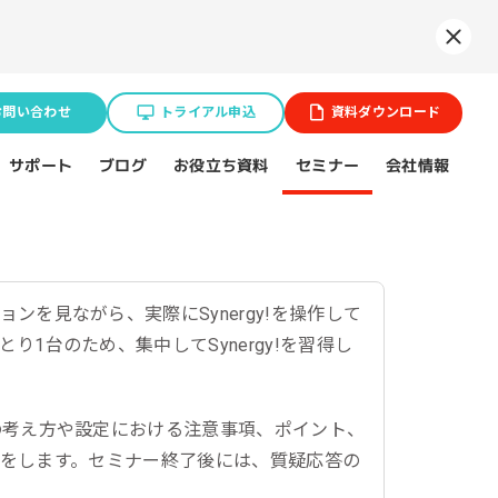
Syne
お問い合わせ
トライアル申込
資料ダウンロード
お役立ち資料
サポート
セミナー
会社情報
ブログ
業種特化ソリューション
ョン
を見ながら、実際にSynergy!を操作して
1台のため、集中してSynergy!を習得し
BtoB企業
スポーツ（プロチーム）
の考え方や設定における注意事項、ポイント、
操作をします。セミナー終了後には、質疑応答の
不動産業界