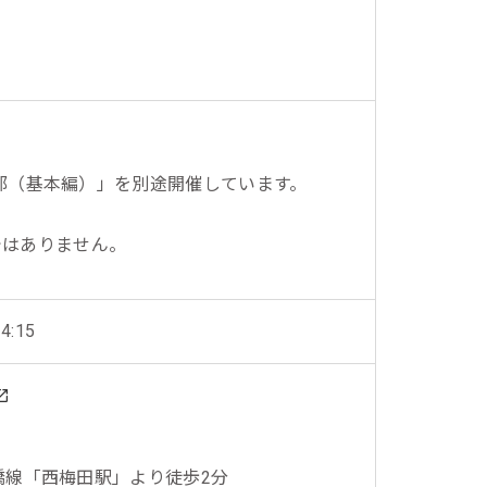
一次産業（農業・漁業）
金融機関・地方銀行
教育機関・教育サービス
1部（基本編）」を別途開催しています。
ナーではありません。
:15
橋線「西梅田駅」より徒歩2分