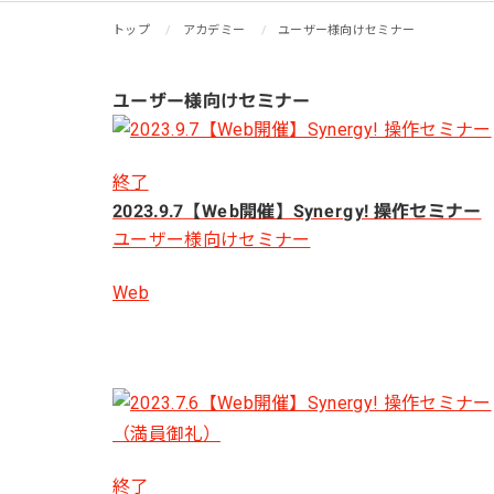
リピーターを増やしたい
メ
[顧客育成ソリューション]
トップ
アカデミー
ユーザー様向けセミナー
集
優良顧客との関係を強めたい
[優良顧客維持ソリューション]
ユーザー様向けセミナー
ア
休眠顧客に戻ってきてほしい
レ
[休眠顧客掘り起こしソリューション]
終了
イ
2023.9.7【Web開催】Synergy! 操作セミナー
ユーザー様向けセミナー
Web
終了