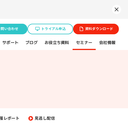
Syne
お問い合わせ
トライアル申込
資料ダウンロード
お役立ち資料
サポート
セミナー
会社情報
ブログ
業種特化ソリューション
ョン
BtoB企業
スポーツ（プロチーム）
催レポート
見逃し配信
不動産業界