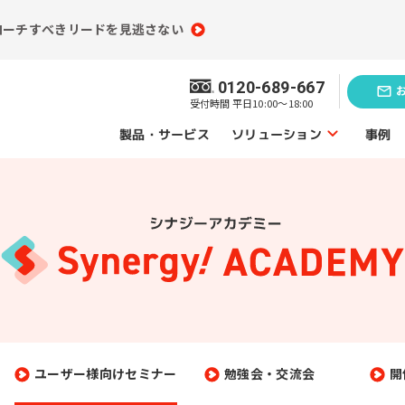
ローチすべきリードを見逃さない
0120-689-667
受付時間 平日10:00～18:00
ソリューション
製品・サービス
事例
ソリューショントップ
業務効率化の
題発見のソリューション
ソリューシ
員情報分析
コンテンツ制作
（ライティング）
買情報分析
広告運用代行
ユーザー様向けセミナー
勉強会・交流会
開
ebアクセス解析
Webサイト制作