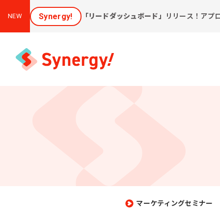
Synergy!
「リードダッシュボード」
リリース！アプ
NEW
集客と売上アップに効く
課
ソリューション
新しいお客様を集めたい
会
[潜在層顕在化ソリューション]
購
見込み顧客に買ってほしい
[見込顧客獲得ソリューション]
マーケティングセミナー
W