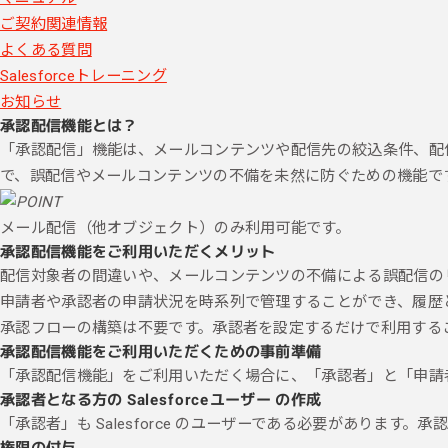
ご契約関連情報
よくある質問
Salesforceトレーニング
お知らせ
承認配信機能とは？
「承認配信」機能は、メールコンテンツや配信先の絞込条件、配
で、誤配信やメールコンテンツの不備を未然に防ぐための機能で
メール配信（他オブジェクト）のみ利用可能です。
承認配信機能をご利用いただくメリット
配信対象者の間違いや、メールコンテンツの不備による誤配信の
申請者や承認者の申請状況を時系列で管理することができ、履歴
承認フローの構築は不要です。承認者を設定するだけで利用する
承認配信機能をご利用いただくための事前準備
「承認配信機能」をご利用いただく場合に、「承認者」と「申請
承認者となる方の Salesforceユーザー の作成
「承認者」も Salesforce のユーザーである必要があります。承認
権限の付与