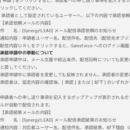
[ 申請 ] をクリックすると、承認者への申し送り事項を記入する
リックしてください。
承認者として設定されているユーザーへ、以下の内容で承認依頼
【承認依頼メールの内容】
件 名：[Synergy!LEAD] メール配信承認依頼のお知らせ
通知内容：申請者ユーザー名、配信件名、配信先（配信先オブジ
配信内容ＵＲＬをクリックすると、Salesforce へのログイ
承認申請中の挙動について
承認申請中は、メール文面や絞込条件、配信日時についても変更がで
と戻してください。
承認申請中に承認者を変更しても反映されません。承認者の変更
承認者は、設定内容の確認後、[ 承認 ] または [ 却下 ] のい
申請者への申し送り事項を記入するポップアップが表示されるの
ルが自動で配信されます。
【承認結果メールの内容】
件 名：[Synergy!LEAD] メール配信承認結果のお知らせ
通知内容：対応者ユーザー名、配信件名、承認結果、却下理由（