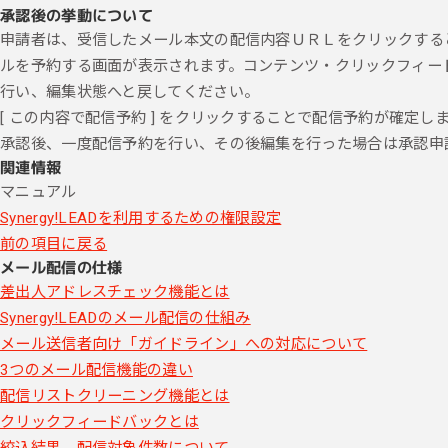
承認後の挙動について
申請者は、受信したメール本文の配信内容ＵＲＬをクリックすると S
ルを予約する画面が表示されます。コンテンツ・クリックフィード
行い、編集状態へと戻してください。
[ この内容で配信予約 ] をクリックすることで配信予約が確定
承認後、一度配信予約を行い、その後編集を行った場合は承認申
関連情報
マニュアル
Synergy!LEADを利用するための権限設定
前の項目に戻る
メール配信の仕様
差出人アドレスチェック機能とは
Synergy!LEADのメール配信の仕組み
メール送信者向け「ガイドライン」への対応について
3つのメール配信機能の違い
配信リストクリーニング機能とは
クリックフィードバックとは
絞込結果、配信対象件数について