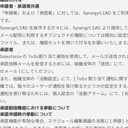
申請者・承認者共通
「申請者」および「承認者」に対しては、Synergy!LEAD 
です。
Synergy!LEAD を操作する方々には、Synergy!LEAD より
メール配信に利用するオブジェクトの権限については個別に設定
ファイル、または、権限セットを用いて付与をお願いいたします
承認者
Salesforce の ToDo割り当て通知を使用して、メールが送信さ
承認依頼メールを受信するためには、組織全体の「送信」にて、「メ
のメール ] にしてください。
また、組織全体の「活動設定」にて、[ ToDo 割り当て通知に関
織では、個々のユーザーが通知を受け取るかどうかの設定をする
通知を受け取るためには、個人設定の「活動アラーム」にて、[ 私に
い。
承認配信機能における挙動について
承認申請時の挙動について
承認機能が有効な場合、スケジュール編集画面の末尾に [ 申請 ]