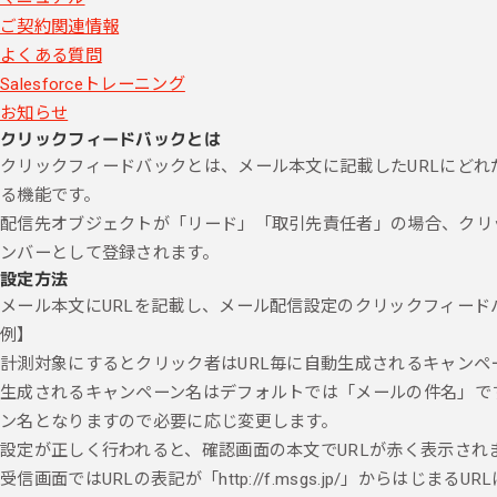
ご契約関連情報
よくある質問
Salesforceトレーニング
お知らせ
クリックフィードバックとは
クリックフィードバックとは、メール本文に記載したURLにど
る機能です。
配信先オブジェクトが「リード」「取引先責任者」の場合、クリ
ンバーとして登録されます。
設定方法
メール本文にURLを記載し、メール配信設定のクリックフィード
例】
計測対象にするとクリック者はURL毎に自動生成されるキャン
生成されるキャンペーン名はデフォルトでは「メールの件名」で
ン名となりますので必要に応じ変更します。
設定が正しく行われると、確認画面の本文でURLが赤く表示され
受信画面ではURLの表記が「http://f.msgs.jp/」からはじま