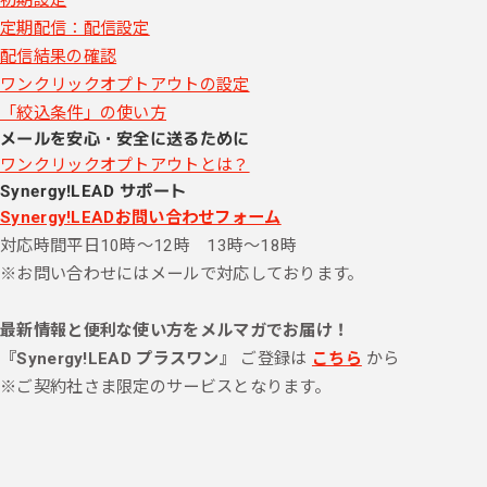
定期配信：配信設定
配信結果の確認
ワンクリックオプトアウトの設定
「絞込条件」の使い方
メールを安心・安全に送るために
ワンクリックオプトアウトとは？
Synergy!LEAD サポート
Synergy!LEADお問い合わせフォーム
対応時間
平日10時～12時 13時～18時
※お問い合わせにはメールで対応しております。
最新情報と便利な使い方をメルマガでお届け！
『Synergy!LEAD プラスワン』
ご登録は
こちら
から
※ご契約社さま限定のサービスとなります。