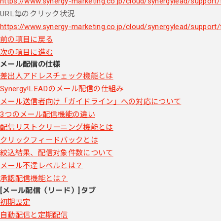
https://www.synergy-marketing.co.jp/cloud/synergylead/support/f
URL毎のクリック状況
https://www.synergy-marketing.co.jp/cloud/synergylead/support/
前の項目に戻る
次の項目に進む
メール配信の仕様
差出人アドレスチェック機能とは
Synergy!LEADのメール配信の仕組み
メール送信者向け「ガイドライン」への対応について
3つのメール配信機能の違い
配信リストクリーニング機能とは
クリックフィードバックとは
絞込結果、配信対象件数について
メール不達レベルとは？
承認配信機能とは？
[メール配信（リード）]タブ
初期設定
自動配信と定期配信