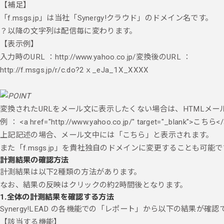
【補足】
「f.msgs.jp」は当社「Synergy!クラウド」のドメイン名です。
？以降の文字列は配信毎に変わります。
【表示例】
入力時のURL ：http://www.yahoo.co.jp/変換後のURL ：
http://f.msgs.jp/r/c.do?2ｘ_eJa_1X_XXXX
変換されたURLをメール文に表示したくない場合は、HTMLメ
例 ： <a href="http://www.yahoo.co.jp/" target="_blank">こちら<
上記記述の場合、メール文中には「こちら」と表示されます。
また「f.msgs.jp」を貴社独自のドメインに変更することも可能
計測結果の確認方法
計測結果は以下2種類の方法があります。
なお、結果の反映はクリックの約2時間後となります。
1.全体の計測結果を確認する方法
Synergy!LEAD の各機能での「レポート」から以下の結果が確
【該当する機能】