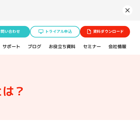
Syne
お問い合わせ
トライアル申込
資料ダウンロード
お役立ち資料
サポート
セミナー
会社情報
ブログ
業種特化ソリューション
ョン
とは？
BtoB企業
スポーツ（プロチーム）
不動産業界