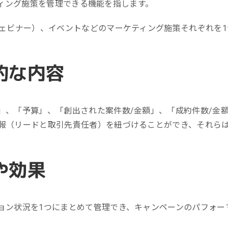
ケティング施策を管理できる機能を指します。
ール効果測定
客効果分析
ウェビナー）、イベントなどのマーケティング施策それぞれを
ンケート分析
ビューデータ分析
的な内容
ンタビュー分析
」、「予算」、「創出された案件数/金額」、「成約件数/金
報（リードと取引先責任者）を紐づけることができ、それら
や効果
ョン状況を1つにまとめて管理でき、キャンペーンのパフォー