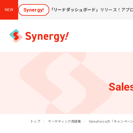
Synergy!
「リードダッシュボード」
リリース！アプ
NEW
集客と売上アップに効く
課
ソリューション
Sa
新しいお客様を集めたい
会
[潜在層顕在化ソリューション]
購
見込み顧客に買ってほしい
トップ
[見込顧客獲得ソリューション]
マーケティング用語集
Salesforceの「キャンペ
W