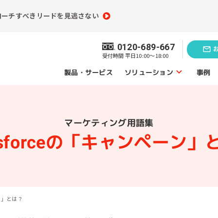
ローチすべきリードを見逃さない
0120-689-667
受付時間 平日10:00～18:00
ソリューション
製品・サービス
事例
ソリューショントップ
マーケティング用語集
業務効率化の
題発見のソリューション
ソリューシ
lesforceの「キャンペーン」
員情報分析
コンテンツ制作
（ライティング）
買情報分析
広告運用代行
ーン」とは？
ebアクセス解析
Webサイト制作