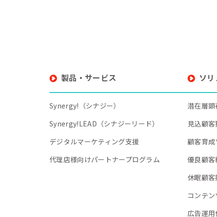
製品・サービス
ソリ
Synergy!（シナジー）
潜在層顕
Synergy!LEAD（シナジーリード）
見込顧客
デジタルマーケティング支援
顧客育成
代理店様向けパートナープログラム
優良顧客
休眠顧客
コンテン
広告運用