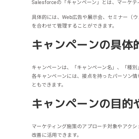
リピーターを増やしたい
Salesforceの「キャンペーン」とは、マー
メ
[顧客育成ソリューション]
集
具体的には、Web広告や展示会、セミナー（
優良顧客との関係を強めたい
[優良顧客維持ソリューション]
を合わせて管理することができます。
ア
休眠顧客に戻ってきてほしい
レ
キャンペーンの具体
[休眠顧客掘り起こしソリューション]
イ
キャンペーンは、「キャンペーン名」、「種別
各キャンペーンには、接点を持ったパーソン情
ともできます。
キャンペーンの目的
マーケティング施策のアプローチ対象やアクシ
改善に活用できます。