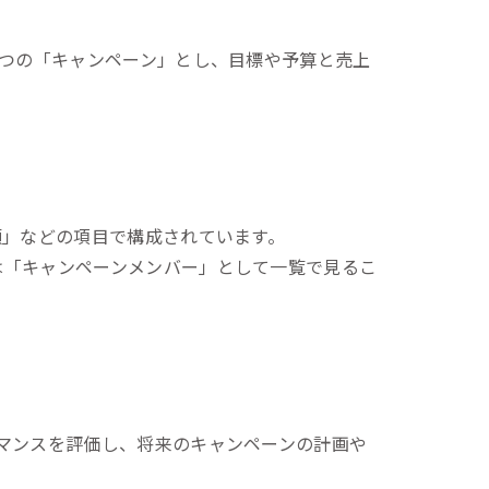
一次産業（農業・漁業）
金融機関・地方銀行
1つの「キャンペーン」とし、目標や予算と売上
教育機関・教育サービス
額」などの項目で構成されています。
は「キャンペーンメンバー」として一覧で見るこ
マンスを評価し、将来のキャンペーンの計画や