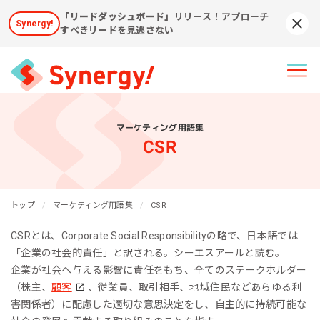
「リードダッシュボード」
リリース！アプローチ
Synergy!
Syn
すべきリードを見逃さない
マーケティング用語集
CSR
トップ
マーケティング用語集
CSR
CSRとは、Corporate Social Responsibilityの略で、日本語では
「企業の社会的責任」と訳される。シーエスアールと読む。
企業が社会へ与える影響に責任をもち、全てのステークホルダー
（株主、
顧客
、従業員、取引相手、地域住民などあらゆる利
害関係者）に配慮した適切な意思決定をし、自主的に持続可能な