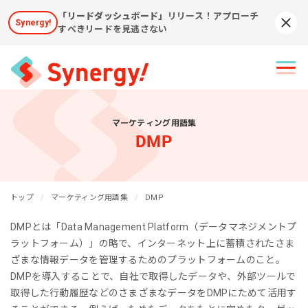
「リードダッシュボード」
リリース！アプローチ
Synergy!
Syn
すべきリードを見逃さない
マーケティング用語集
DMP
トップ
マーケティング用語集
DMP
DMPとは「Data Management Platform（データマネジメントプ
ラットフォーム）」の略で、インターネット上に蓄積されたさま
ざまな情報データを管理するためのプラットフォームのこと。
DMPを導入することで、自社で取得したデータや、外部ツールで
取得した行動履歴などのさまざまなデータをDMPにためて活用す