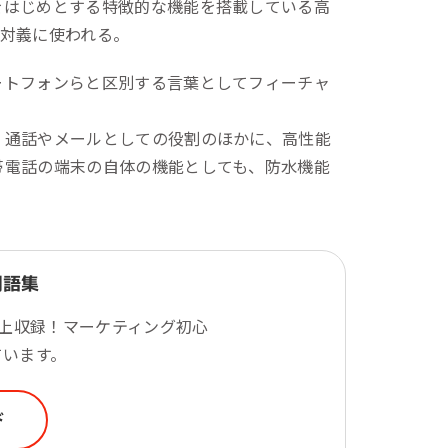
をはじめとする特徴的な機能を搭載している高
一次産業（農業・漁業）
対義に使われる。
金融機関・地方銀行
ートフォンらと区別する言葉としてフィーチャ
教育機関・教育サービス
。通話やメールとしての役割のほかに、高性能
帯電話の端末の自体の機能としても、防水機能
用語集
以上収録！マーケティング初心
ています。
ド