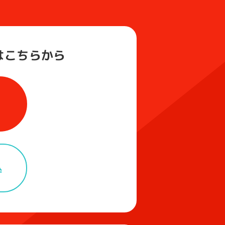
は
こちらから
込