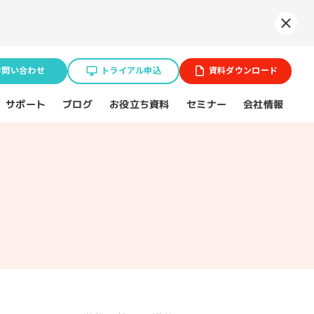
Syne
お問い合わせ
トライアル申込
資料ダウンロード
お役立ち資料
サポート
セミナー
会社情報
ブログ
業種特化ソリューション
ョン
BtoB企業
スポーツ（プロチーム）
不動産業界