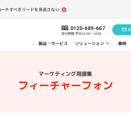
ローチすべきリードを見逃さない
0120-689-667
受付時間 平日10:00～18:00
ソリューション
製品・サービス
事例
ソリューショントップ
マーケティング用語集
業務効率化の
題発見のソリューション
ソリューシ
フィーチャーフォン
員情報分析
コンテンツ制作
（ライティング）
買情報分析
広告運用代行
ebアクセス解析
Webサイト制作