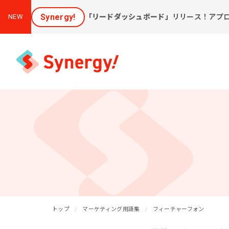
Synergy!
「リードダッシュボード」
リリース！アプ
NEW
集客と売上アップに効く
課
ソリューション
新しいお客様を集めたい
会
[潜在層顕在化ソリューション]
購
見込み顧客に買ってほしい
トップ
[見込顧客獲得ソリューション]
マーケティング用語集
フィーチャーフォン
W