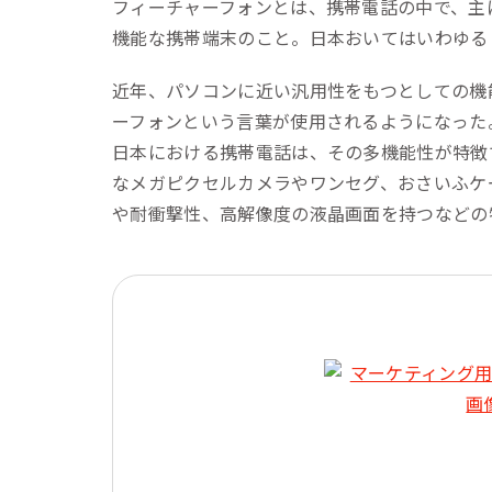
リピーターを増やしたい
フィーチャーフォンとは、携帯電話の中で、主
メ
[顧客育成ソリューション]
機能な携帯端末のこと。日本おいてはいわゆる
集
優良顧客との関係を強めたい
[優良顧客維持ソリューション]
近年、パソコンに近い汎用性をもつとしての機
ア
ーフォンという言葉が使用されるようになった
休眠顧客に戻ってきてほしい
レ
日本における携帯電話は、その多機能性が特徴
[休眠顧客掘り起こしソリューション]
なメガピクセルカメラやワンセグ、おさいふケ
イ
や耐衝撃性、高解像度の液晶画面を持つなどの