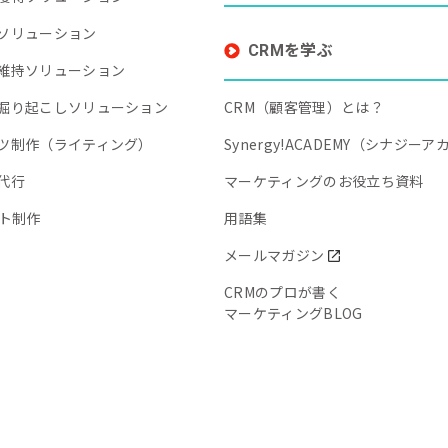
ソリューション
CRMを学ぶ
維持ソリューション
掘り起こしソリューション
CRM（顧客管理）とは？
ツ制作（ライティング）
Synergy!ACADEMY（シナジー
代行
マーケティングのお役立ち資料
イト制作
用語集
メールマガジン
CRMのプロが書く
マーケティングBLOG