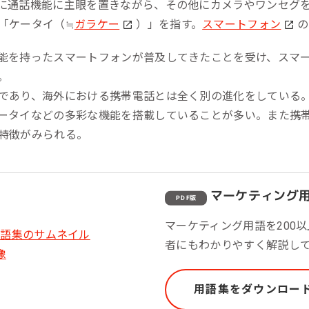
に通話機能に主眼を置きながら、その他にカメラやワンセグ
ール効果測定
「ケータイ（≒
ガラケー
）」を指す。
スマートフォン
の
客効果分析
能を持ったスマートフォンが普及してきたことを受け、スマ
ンケート分析
。
ビューデータ分析
であり、海外における携帯電話とは全く別の進化をしている
ータイなどの多彩な機能を搭載していることが多い。また携
ンタビュー分析
特徴がみられる。
マーケティング
PDF版
マーケティング用語を200
者にもわかりやすく解説し
用語集をダウンロー