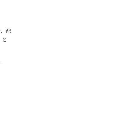
。
で、配
」と
す