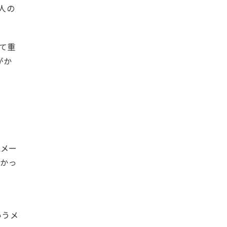
人の
して重
がか
Lメー
なかっ
いうメ