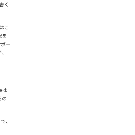
書く
ちはこ
況を
サポー
が、
eは
るの
えで、