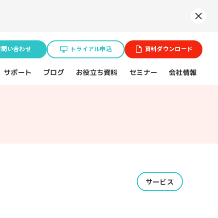
Syne
お問い合わせ
トライアル申込
資料ダウンロード
お役立ち資料
サポート
セミナー
会社情報
ブログ
業種特化ソリューション
ョン
BtoB企業
サービス
スポーツ（プロチーム）
不動産業界