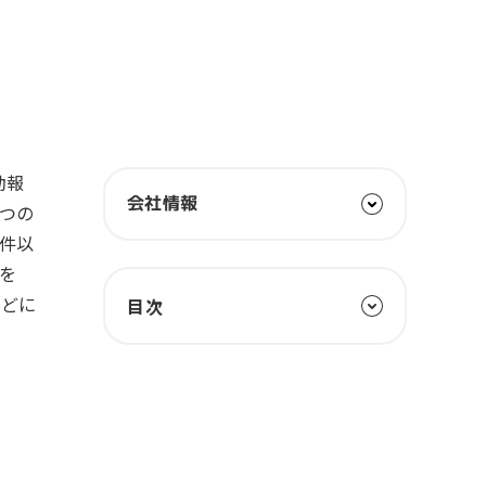
一次産業（農業・漁業）
金融機関・地方銀行
教育機関・教育サービス
動報
会社情報
2つの
0件以
題を
などに
目次
メール配信システム切り替えを検
討するきっかけになった課題を教
えてください
Synergy!LEAD導入の決め手はど
のような点でしょうか？