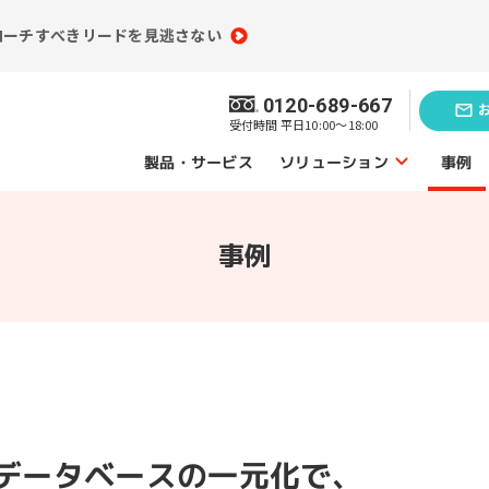
ローチすべきリードを見逃さない
0120-689-667
受付時間 平日10:00～18:00
ソリューション
製品・サービス
事例
ソリューショントップ
事例
業務効率化の
題発見のソリューション
ソリューシ
員情報分析
コンテンツ制作
（ライティング）
買情報分析
広告運用代行
ebアクセス解析
データベースの一元化で、
Webサイト制作