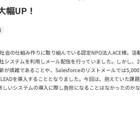
ール効果測定
が大幅UP！
客効果分析
ンケート分析
信
ビューデータ分析
社会の仕組み作りに取り組んでいる認定NPO法人ACE様。活
ンタビュー分析
eと他社システムを利用しメール配信を行っていました。しかし、
雑であることや、Salesforceのリストメールでは5,00
y!LEADを導入することとなりました。今回は、抱えていた課
のか、新しいシステムの導入に際し負担になることはなかったのか