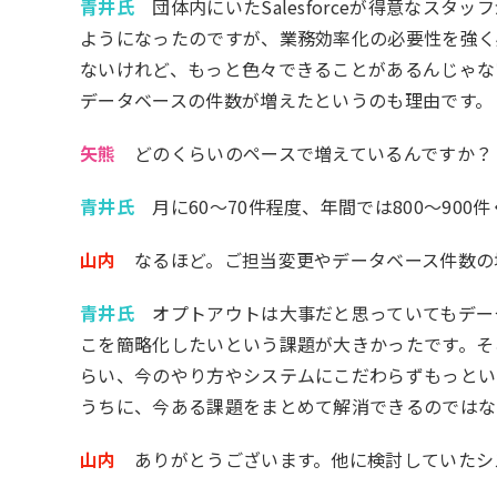
青井氏
団体内にいたSalesforceが得意なス
ようになったのですが、業務効率化の必要性を強く感じ
ないけれど、もっと色々できることがあるんじゃな
データベースの件数が増えたというのも理由です。
矢熊
どのくらいのペースで増えているんですか？
青井氏
月に60～70件程度、年間では800～900
山内
なるほど。ご担当変更やデータベース件数の
青井氏
オプトアウトは大事だと思っていてもデー
こを簡略化したいという課題が大きかったです。そこでSa
らい、今のやり方やシステムにこだわらずもっといい方
うちに、今ある課題をまとめて解消できるのではな
山内
ありがとうございます。他に検討していたシ