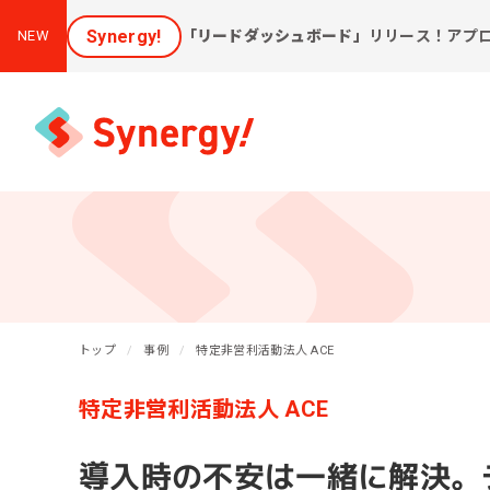
Synergy!
「リードダッシュボード」
リリース！アプ
NEW
集客と売上アップに効く
課
ソリューション
トップ
事例
特定非営利活動法人 ACE
新しいお客様を集めたい
会
[潜在層顕在化ソリューション]
特定非営利活動法人 ACE
購
見込み顧客に買ってほしい
[見込顧客獲得ソリューション]
W
導入時の不安は一緒に解決。