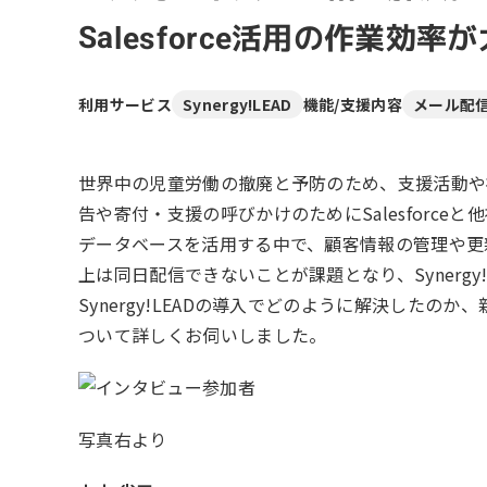
リピーターを増やしたい
メ
[顧客育成ソリューション]
Salesforce活用の作業効率
集
優良顧客との関係を強めたい
[優良顧客維持ソリューション]
ア
利用サービス
Synergy!LEAD
機能/支援内容
メール配
休眠顧客に戻ってきてほしい
レ
[休眠顧客掘り起こしソリューション]
世界中の児童労働の撤廃と予防のため、支援活動や
イ
告や寄付・支援の呼びかけのためにSalesforc
データベースを活用する中で、顧客情報の管理や更新が煩
上は同日配信できないことが課題となり、Synerg
Synergy!LEADの導入でどのように解決した
ついて詳しくお伺いしました。
写真右より