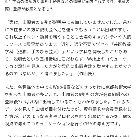
※1 学習の進め方や事務手続きなどの情報が案内されており、出願の
際に登録が必須となるもの
「実は、出願者の６割が説明会に参加していませんでした。遠方
にお住まいの方に説明会へ足を運んでもらうことは困難ですし、
これ以上イベント動員を増やすことも会場のキャパシティや人的
リソースに限界があります。近年、通学不要で学べる『芸術教養
学科（通称、手のひら芸大）』という学科を開設したこともあ
り、説明会という直接接触にこだわらず、Web上のコミュニケー
ション設計を見直した方が効果的に出願者数を増やすことができ
るのではないか、と考えました。」（作山氏）
また、各種媒体の中でもWeb検索などをきっかけに京都芸術大学
を知った出願者が多いこと、出願者の9割もの方が会員組織への
登録後3か月以内に出願していることもわかりました。これらの
データを見て作山様が目を付けたのが、資料請求や会員登録をし
た方が、どのような思考やプロセスを経て出願に至るかを、顧客
視点で考えてコミュニケーションを行うCRMの考え方です。