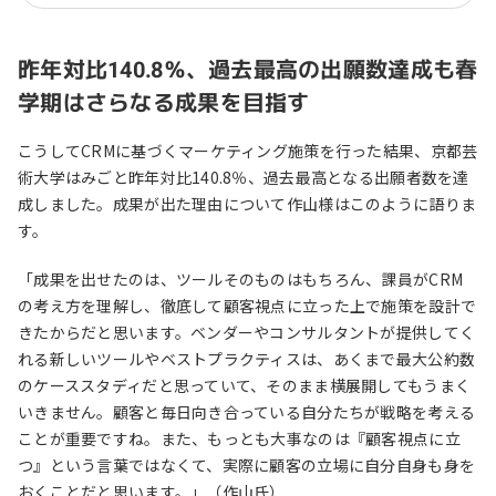
昨年対比140.8％、過去最高の出願数達成も春
学期はさらなる成果を目指す
こうしてCRMに基づくマーケティング施策を行った結果、京都芸
術大学はみごと昨年対比140.8％、過去最高となる出願者数を達
成しました。成果が出た理由について作山様はこのように語りま
す。
「成果を出せたのは、ツールそのものはもちろん、課員がCRM
の考え方を理解し、徹底して顧客視点に立った上で施策を設計で
きたからだと思います。ベンダーやコンサルタントが提供してく
れる新しいツールやベストプラクティスは、あくまで最大公約数
のケーススタディだと思っていて、そのまま横展開してもうまく
いきません。顧客と毎日向き合っている自分たちが戦略を考える
ことが重要ですね。また、もっとも大事なのは『顧客視点に立
つ』という言葉ではなくて、実際に顧客の立場に自分自身も身を
おくことだと思います。」（作山氏）