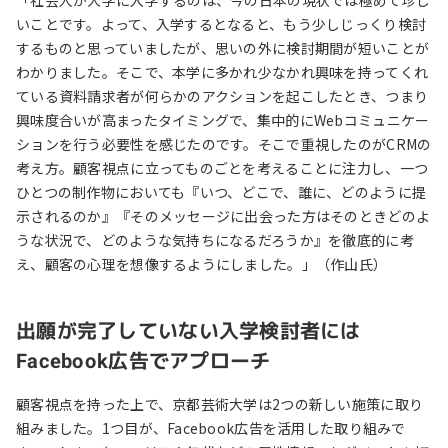
「社会人が大学に入学するのは、今の日本の現状では極めて珍し
いことです。よって、入学するとなると、もう少しじっくり検討
するものと思っていましたが、思いの外に検討期間が短いことが
わかりました。そこで、本学に多かれ少なかれ興味を持ってくれ
ている資料請求者が何らかのアクションを起こしたとき、つまり
興味度合いが高まったタイミングで、集中的にWebコミュニケー
ションを行う必要性を感じたのです。そこで重視したのがCRMの
考え方。顧客視点に立ってものごとを考えることに注力し、一つ
ひとつの制作物においても『いつ、どこで、誰に、どのように提
示されるのか』『そのメッセージに出会った方はそのときどのよ
うな状況で、どのような気持ちになるだろうか』を徹底的に考
え、顧客の心理を想像するようにしました。」（作山氏）
出願が完了していない入学検討者には
Facebook広告でアプローチ
顧客視点を持った上で、京都芸術大学は2つの新しい施策に取り
組みました。1つ目が、Facebook広告を活用した取り組みで