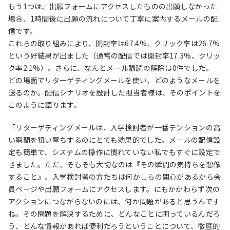
もう1つは、出願フォームにアクセスしたものの出願しなかった
場合、1時間後に出願の流れについて丁寧に案内するメールの配
信です。
これらの取り組みにより、開封率は67.4%、クリック率は26.7%
という好結果が出ました（通常の配信では開封率17.3%、クリッ
ク率2.1%）。さらに、なんとメール購読の解除は0件でした。
どの場面でリターゲティングメールを使い、どのようなメールを
送るのか。配信シナリオを設計した担当者様は、そのポイントを
このように語ります。
「リターゲティングメールは、入学検討者が一番テンションの高
い瞬間を狙い撃ちするのにとても効果的でした。メールの配信設
定も簡単で、システムの操作に慣れていない私でもすぐに設定で
きました。ただ、そもそも大切なのは『その瞬間の気持ちを想像
すること』。入学検討者の方たちは何かしらの関心があるから会
員ページや出願フォームにアクセスします。にもかかわらず次の
アクションにつながらないのには、何か問題があると思うんです
ね。その問題を解決するために、どんなことに困っているんだろ
う、どんな情報があれば便利だろうということについて、徹底的