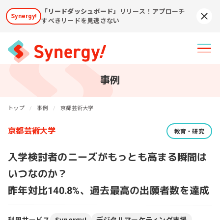
「リードダッシュボード」
リリース！アプローチ
Synergy!
Syn
すべきリードを見逃さない
事例
トップ
事例
京都芸術大学
京都芸術大学
教育・研究
入学検討者のニーズがもっとも高まる瞬間は
いつなのか？
昨年対比140.8%、過去最高の出願者数を達成
利用サービス
Synergy!
デジタルマーケティング支援