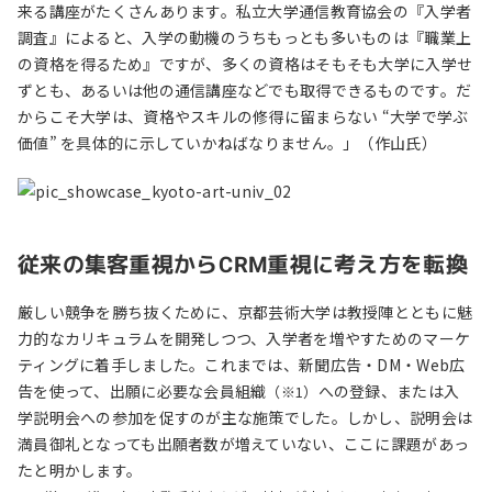
来る講座がたくさんあります。私立大学通信教育協会の『入学者
調査』によると、入学の動機のうちもっとも多いものは『職業上
の資格を得るため』ですが、多くの資格はそもそも大学に入学せ
ずとも、あるいは他の通信講座などでも取得できるものです。だ
からこそ大学は、資格やスキルの修得に留まらない “大学で学ぶ
価値” を具体的に示していかねばなりません。」（作山氏）
従来の集客重視からCRM重視に考え方を転換
厳しい競争を勝ち抜くために、京都芸術大学は教授陣とともに魅
力的なカリキュラムを開発しつつ、入学者を増やすためのマーケ
ティングに着手しました。これまでは、新聞広告・DM・Web広
告を使って、出願に必要な会員組織
への登録、または入
（※1）
学説明会への参加を促すのが主な施策でした。しかし、説明会は
満員御礼となっても出願者数が増えていない、ここに課題があっ
たと明かします。