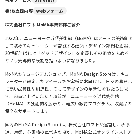
機能/支援内容
Webフォーム
株式会社ロフト MoMA事業部様ご紹介
1932年、ニューヨーク近代美術館（MoMA）はアートの美術館と
して初めてキュレーターが常駐する建築・デザイン部門を創設、
20世紀半ばには「グッドデザイン」を定義しその価値を広める
という先導的な役割を担うようになりました。
MoMAのミュージアムショップ、MoMA Design Storeは、キュ
レーターが選定したアイテムをお客様にお届けし、日々の暮らし
に高い品質性や創造性、そしてデザインの革新性をもたらしま
す。お買い上げいただく収益が、ニューヨーク近代美術館
（MoMA）の独創的な展示や、幅広い教育プログラム、収蔵品の
保全をサポートします。
国内のMoMA Design Storeは、株式会社ロフトが運営し、表参
道、京都、心斎橋の直営店のほか、MoMA公式オンラインストア