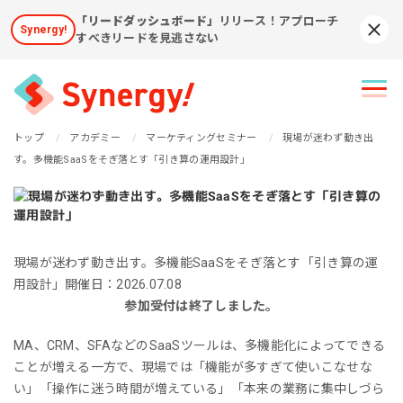
「リードダッシュボード」
リリース！アプローチ
Synergy!
Syn
すべきリードを見逃さない
トップ
アカデミー
マーケティングセミナー
現場が迷わず動き出
す。多機能SaaSをそぎ落とす「引き算の運用設計」
現場が迷わず動き出す。多機能SaaSをそぎ落とす「引き算の運
用設計」
開催日：2026.07.08
参加受付は終了しました。
MA、CRM、SFAなどのSaaSツールは、多機能化によってできる
ことが増える一方で、現場では「機能が多すぎて使いこなせな
い」「操作に迷う時間が増えている」「本来の業務に集中しづら