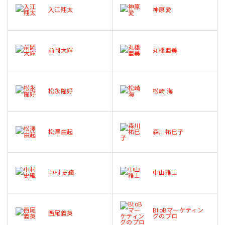
入江翔太
神原愛
前岡大輝
丸橋亜美
松永隆好
松崎 海
松澤由起
森川祐巳子
中村 史織
中山雅士
BtoBマーケティン
西尾義英
グのプロ