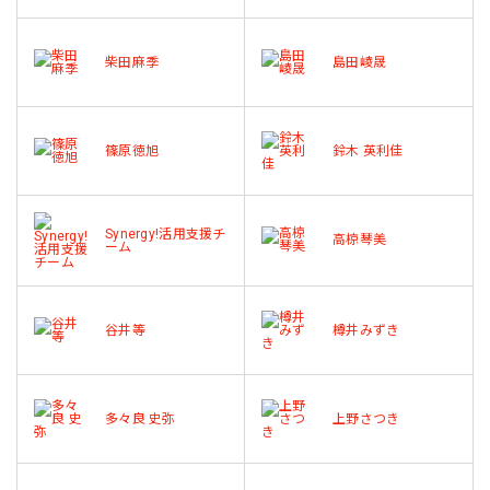
柴田麻季
島田崚晟
篠原徳旭
鈴木 英利佳
Synergy!活用支援チ
高椋琴美
ーム
谷井等
樽井みずき
多々良 史弥
上野さつき