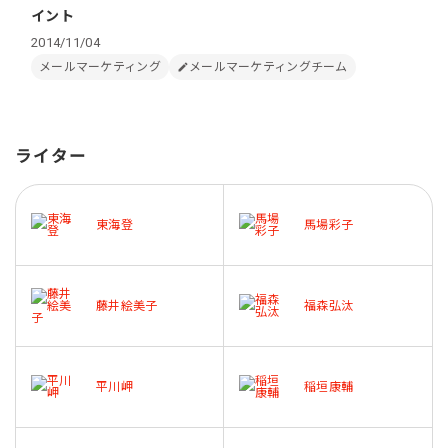
イント
2014/11/04
メールマーケティング
メールマーケティングチーム
ライター
東海登
馬場彩子
藤井絵美子
福森弘汰
平川岬
稲垣康輔