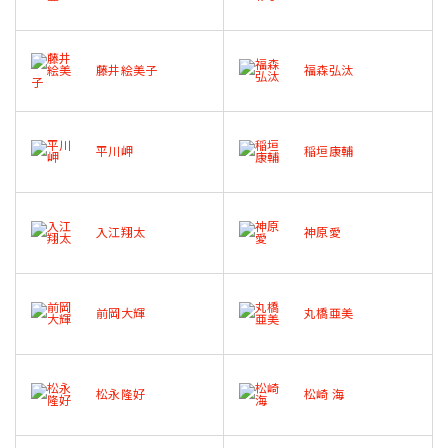
藤井絵美子
福森弘汰
平川岬
稲垣康輔
入江翔太
神原愛
前岡大輝
丸橋亜美
松永隆好
松崎 海