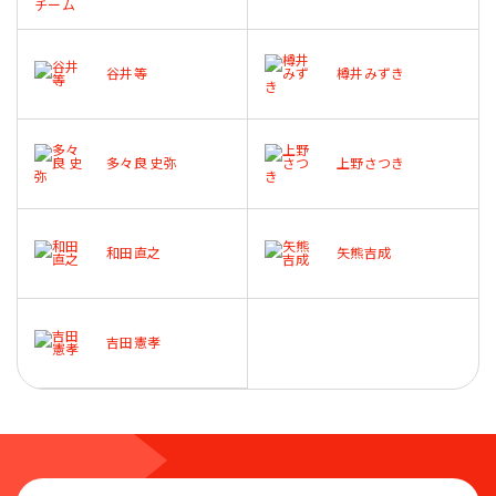
谷井等
樽井みずき
多々良 史弥
上野さつき
和田直之
矢熊吉成
吉田憲孝