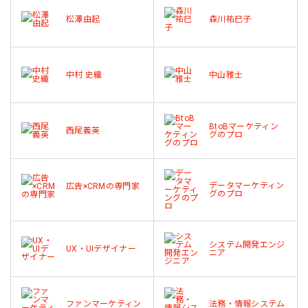
松澤由起
森川祐巳子
中村 史織
中山雅士
BtoBマーケティン
西尾義英
グのプロ
データマーケティン
広告×CRMの専門家
グのプロ
システム開発エンジ
UX・UIデザイナー
ニア
ファンマーケティン
法務・情報システム