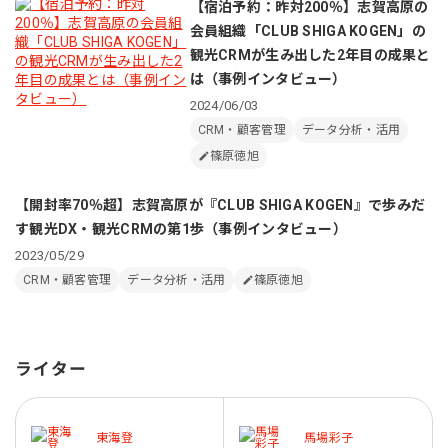
【宿泊予約：昨対200％】志賀高原の
会員組織「CLUB SHIGA KOGEN」の
観光CRMが生み出した2年目の成果と
は（事例インタビュー）
2024/06/03
CRM・顧客管理
データ分析・活用
篠原徳旭
【開封率70％超】志賀高原が『CLUB SHIGA KOGEN』で歩みだ
す観光DX・観光CRMの第1歩（事例インタビュー）
2023/05/29
CRM・顧客管理
データ分析・活用
篠原徳旭
ライター
東海登
馬場彩子