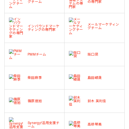
グチーム
の専門家
メールマーケティン
インバウンドマーケ
グチーム
ティングの専門家
PMMチーム
阪口奨
柴田麻季
島田崚晟
篠原徳旭
鈴木 英利佳
Synergy!活用支援チ
高椋琴美
ーム