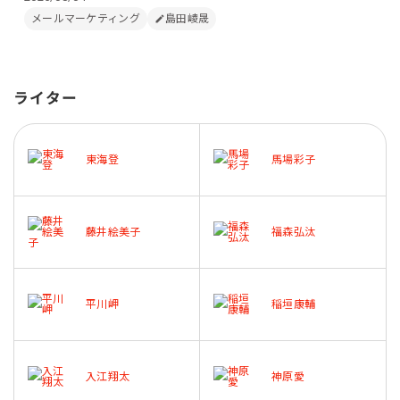
メールマーケティング
島田崚晟
ライター
東海登
馬場彩子
藤井絵美子
福森弘汰
平川岬
稲垣康輔
入江翔太
神原愛