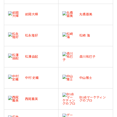
前岡大輝
丸橋亜美
松永隆好
松崎 海
松澤由起
森川祐巳子
中村 史織
中山雅士
BtoBマーケティン
西尾義英
グのプロ