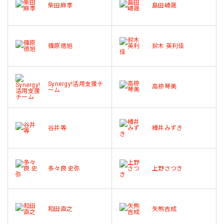
柴田麻季
島田崚晟
篠原徳旭
鈴木 英利佳
Synergy!活用支援チ
高椋琴美
ーム
谷井等
樽井みずき
多々良 史弥
上野さつき
和田直之
矢熊吉成