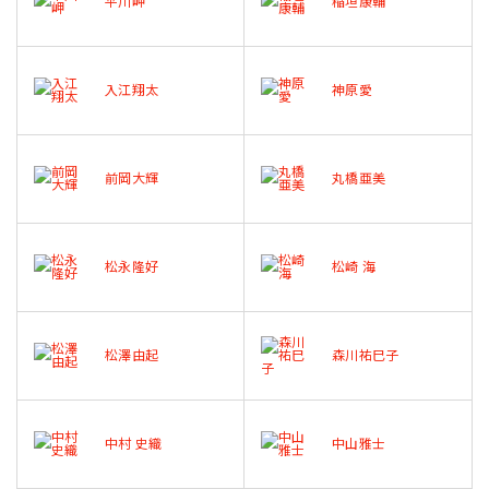
平川岬
稲垣康輔
入江翔太
神原愛
前岡大輝
丸橋亜美
松永隆好
松崎 海
松澤由起
森川祐巳子
中村 史織
中山雅士