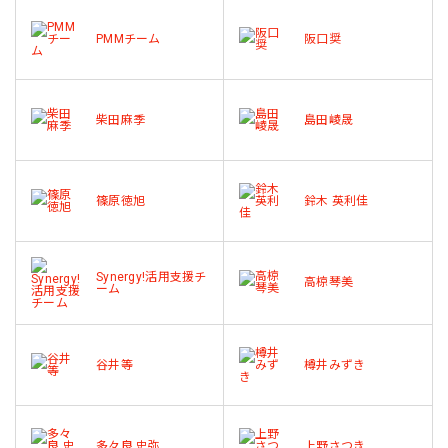
PMMチーム
阪口奨
柴田麻季
島田崚晟
篠原徳旭
鈴木 英利佳
Synergy!活用支援チ
高椋琴美
ーム
谷井等
樽井みずき
多々良 史弥
上野さつき