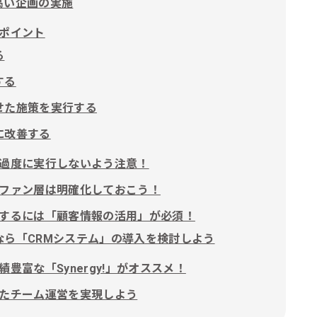
高い企画の実施
ポイント
る
する
せた施策を実行する
に改善する
過度に実行しないよう注意！
ファン層は明確化しておこう！
するには「顧客情報の活用」が必須！
なら「CRMシステム」の導入を検討しよう
富な「Synergy!」がオススメ！
たチーム運営を実現しよう