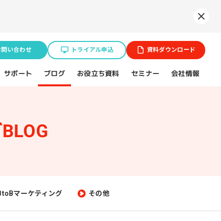
Syne
お問い合わせ
トライアル申込
資料ダウンロード
お役立ち資料
サポート
セミナー
会社情報
ブログ
BLOG
業種特化ソリューション
ョン
BtoB企業
スポーツ（プロチーム）
BtoBマーケティング
その他
不動産業界