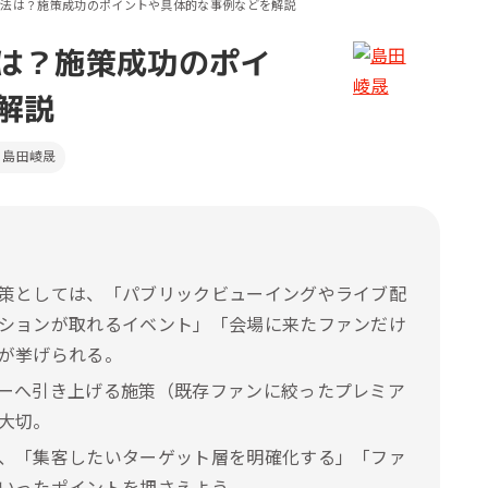
方法は？施策成功のポイントや具体的な事例などを解説
ール効果測定
客効果分析
は？施策成功のポイ
ンケート分析
解説
ビューデータ分析
島田崚晟
ンタビュー分析
策としては、「パブリックビューイングやライブ配
ションが取れるイベント」「会場に来たファンだけ
が挙げられる。
ーへ引き上げる施策（既存ファンに絞ったプレミア
大切。
、「集客したいターゲット層を明確化する」「ファ