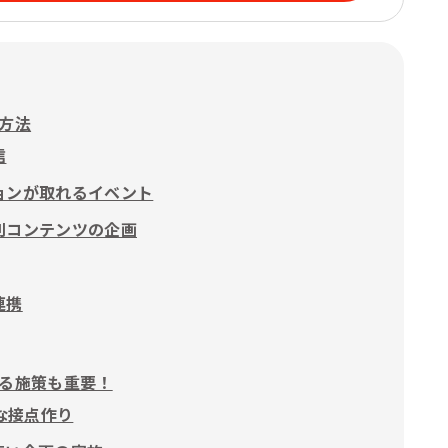
方法
信
ョンが取れるイベント
別コンテンツの企画
連携
る施策も重要！
な接点作り