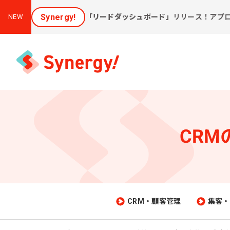
Synergy!
「リードダッシュボード」
リリース！アプ
NEW
CR
集客と売上アップに効く
課
ソリューション
新しいお客様を集めたい
会
[潜在層顕在化ソリューション]
購
見込み顧客に買ってほしい
CRM・顧客管理
集客・
[見込顧客獲得ソリューション]
W