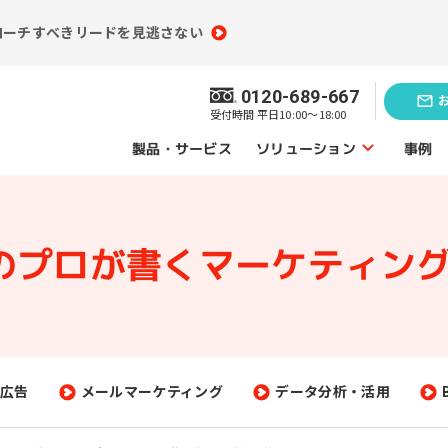
ローチすべきリードを見逃さない
0120-689-667
受付時間 平日10:00～18:00
ソリューション
製品・サービス
事例
ソリューショントップ
Mのプロが書く
マーケティング
業務効率化の
題発見のソリューション
ソリューシ
員情報分析
コンテンツ制作
（ライティング）
買情報分析
広告運用代行
広告
メールマーケティング
データ分析・活用
ebアクセス解析
Webサイト制作