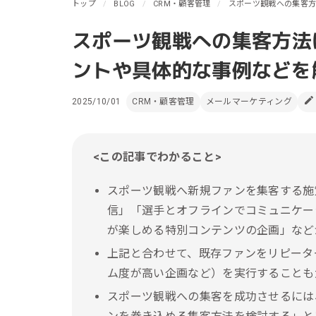
リピーターを増やしたい
トップ
BLOG
CRM・顧客管理
スポーツ観戦への集客
メ
[顧客育成ソリューション]
集
スポーツ観戦への集客方法
優良顧客との関係を強めたい
[優良顧客維持ソリューション]
ア
ントや具体的な事例などを
休眠顧客に戻ってきてほしい
レ
[休眠顧客掘り起こしソリューション]
2025/10/01
CRM・顧客管理
メールマーケティング
イ
<この記事でわかること>
スポーツ観戦へ新規ファンを集客する施
信」「選手とオフラインでコミュニケー
が楽しめる特別コンテンツの企画」など
上記と合わせて、既存ファンをリピータ
ム度が高い企画など）を実行することも
スポーツ観戦への集客を成功させるには