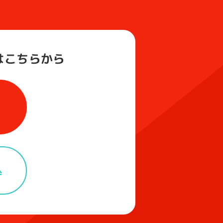
は
こちらから
込