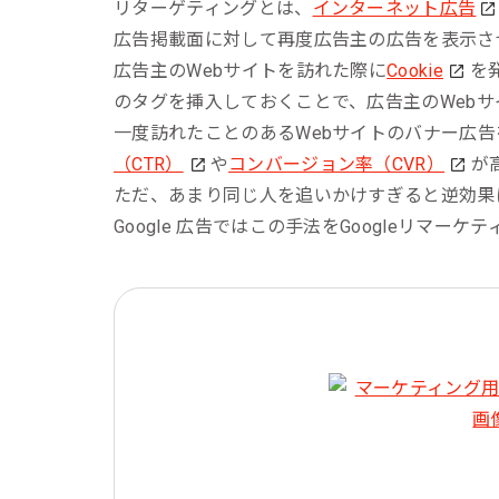
リピーターを増やしたい
リターゲティングとは、
インターネット広告
メ
[顧客育成ソリューション]
広告掲載面に対して再度広告主の広告を表示さ
集
広告主のWebサイトを訪れた際に
優良顧客との関係を強めたい
Cookie
を
[優良顧客維持ソリューション]
のタグを挿入しておくことで、広告主のWeb
ア
一度訪れたことのあるWebサイトのバナー広
休眠顧客に戻ってきてほしい
レ
[休眠顧客掘り起こしソリューション]
（CTR）
や
コンバージョン率（CVR）
が
イ
ただ、あまり同じ人を追いかけすぎると逆効果
Google 広告ではこの手法をGoogleリマ