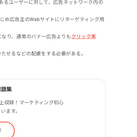
のあるユーザーに対して、広告ネットワーク内の
一次産業（農業・漁業）
金融機関・地方銀行
じめ広告主のWebサイトにリターゲティング用
。
教育機関・教育サービス
になり、通常のバナー広告よりも
クリック率
持たせるなどの配慮をする必要がある。
用語集
以上収録！マーケティング初心
ています。
ド