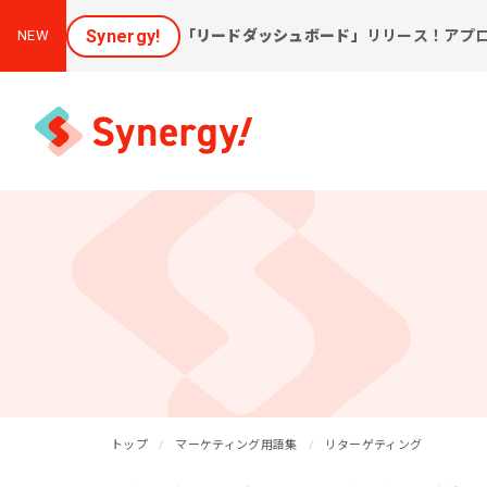
Synergy!
「リードダッシュボード」
リリース！アプ
NEW
集客と売上アップに効く
課
ソリューション
新しいお客様を集めたい
会
[潜在層顕在化ソリューション]
購
見込み顧客に買ってほしい
トップ
[見込顧客獲得ソリューション]
マーケティング用語集
リターゲティング
W