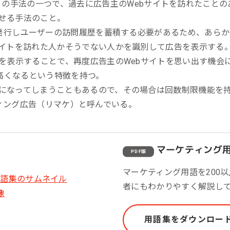
の手法の一つで、過去に広告主のWebサイトを訪れたこと
ール効果測定
せる手法のこと。
客効果分析
発行しユーザーの訪問履歴を蓄積する必要があるため、あらか
サイトを訪れた人かそうでない人かを識別して広告を表示する
ンケート分析
告を表示することで、再度広告主のWebサイトを思い出す機会
ビューデータ分析
高くなるという特徴を持つ。
ンタビュー分析
になってしまうこともあるので、その場合は回数制限機能を
ーケティング広告（リマケ）と呼んでいる。
マーケティング
PDF版
マーケティング用語を200
者にもわかりやすく解説し
用語集をダウンロー