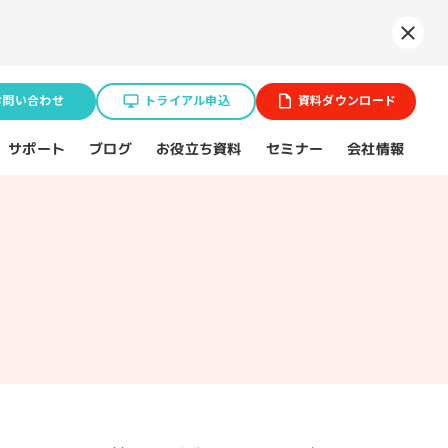
Syne
お問い合わせ
トライアル申込
資料ダウンロード
お役立ち資料
サポート
セミナー
会社情報
ブログ
業種特化ソリューション
ョン
BtoB企業
スポーツ（プロチーム）
不動産業界