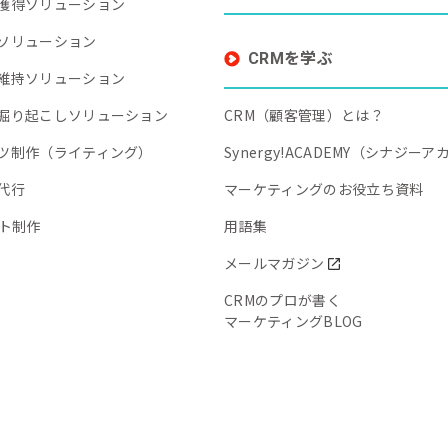
獲得ソリューション
ソリューション
CRMを学ぶ
維持ソリューション
掘り起こしソリューション
CRM（顧客管理）とは？
ツ制作（ライティング）
Synergy!ACADEMY（シナジー
代行
マーケティングのお役立ち資料
イト制作
用語集
メールマガジン
CRMのプロが書く
マーケティングBLOG