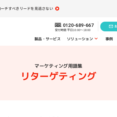
ローチすべきリードを見逃さない
0120-689-667
受付時間 平日10:00～18:00
ソリューション
製品・サービス
事例
ソリューショントップ
マーケティング用語集
業務効率化の
題発見のソリューション
ソリューシ
リターゲティング
員情報分析
コンテンツ制作
（ライティング）
買情報分析
広告運用代行
ebアクセス解析
Webサイト制作