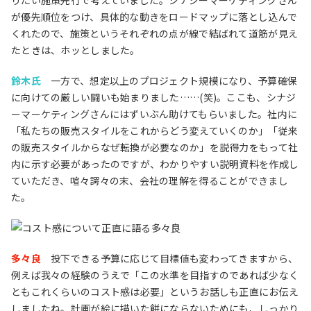
りたい施策先行で考えていました。シナジーマーケティングさん
が優先順位をつけ、具体的な動きをロードマップに落とし込んで
くれたので、施策というそれぞれの点が線で結ばれて道筋が見え
たときは、ホッとしました。
鈴木氏
一方で、想定以上のプロジェクト規模になり、予算確保
に向けての厳しい闘いも始まりました……(笑)。ここも、シナジ
ーマーケティングさんにはずいぶん助けてもらいました。社内に
「私たちの販売スタイルをこれからどう変えていくのか」「従来
の販売スタイルからなぜ転換が必要なのか」を説得力をもって社
内に示す必要があったのですが、わかりやすい説明資料を作成し
ていただき、喧々諤々の末、会社の理解を得ることができまし
た。
多々良
投下できる予算に応じて目標値も変わってきますから、
例えば我々の経験のうえで「この水準を目指すのであれば少なく
ともこれくらいのコスト感は必要」というお話しも正直にお伝え
しましたね。計画が絵に描いた餅にならないためにも、しっかり