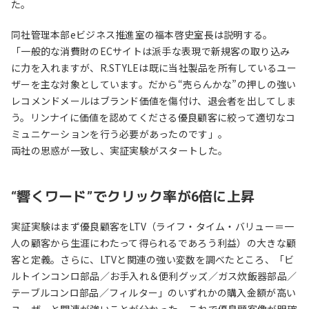
た。
同社管理本部eビジネス推進室の福本啓史室長は説明する。
「一般的な消費財のECサイトは派手な表現で新規客の取り込み
に力を入れますが、R.STYLEは既に当社製品を所有しているユー
ザーを主な対象としています。だから“売らんかな”の押しの強い
レコメンドメールはブランド価値を傷付け、退会者を出してしま
う。リンナイに価値を認めてくださる優良顧客に絞って適切なコ
ミュニケーションを行う必要があったのです」。
両社の思惑が一致し、実証実験がスタートした。
“響くワード”でクリック率が6倍に上昇
実証実験はまず優良顧客をLTV（ライフ・タイム・バリュー＝一
人の顧客から生涯にわたって得られるであろう利益）の大きな顧
客と定義。さらに、LTVと関連の強い変数を調べたところ、「ビ
ルトインコンロ部品／お手入れ＆便利グッズ／ガス炊飯器部品／
テーブルコンロ部品／フィルター」のいずれかの購入金額が高い