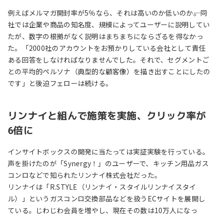
例えばメルマガ開封率が5％なら、それは高いのか低いのか――。同
社では企業や商品の知名度、規模によってユーザーに説明してい
たが、数字の根拠がなく説明はまちまちにならざるを得なかっ
た。「2000社のアカウントをお預かりしている会社として責任
ある回答をしなければなりませんでした。それで、セグメントご
との平均的ペルソナ（典型的な顧客像）を描き出すことにしたの
です」と後迫フェローは続ける。
リンナイと組んで施策を実施、クリック率が
6倍に
インサイトボックスの開発に当たっては実証実験を行っている。
声を掛けたのが「Synergy！」のユーザーで、キッチン用品ガス
コンロなどで知られたリンナイ株式会社だった。
リンナイは「R.STYLE（リンナイ・スタイルリンナイスタイ
ル）」というガスコンロ交換部品などを扱うECサイトを展開し
ている。じわじわ会員を増やし、現在その数は10万人になっ