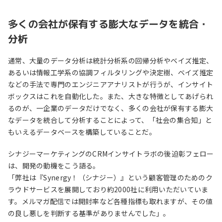
多くの会社が保有する膨大なデータを統合・
分析
通常、大量のデータ分析は統計分析系の回帰分析やベイズ推定、
あるいは情報工学系の協調フィルタリングや決定樹、ベイズ推定
などの手法で専門のエンジニアアナリストが行うが、インサイト
ボックスはこれを自動化した。また、大きな特徴としてあげられ
るのが、一企業のデータだけでなく、多くの会社が保有する膨大
なデータを統合して分析することによって、「社会の集合知」と
もいえるデータベースを構築していることだ。
シナジーマーケティングのCRMインサイトラボの後迫彰フェロー
は、開発の動機をこう語る。
「弊社は『Synergy！（シナジー）』という顧客管理のためのク
ラウドサービスを展開しており約2000社に利用いただいていま
す。メルマガ配信では開封率など各種指標も取れますが、その値
の良し悪しを判断する基準がありませんでした」。