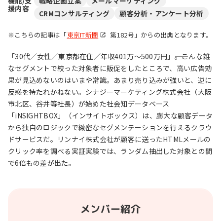
機能/支
戦略企画立案
メールマーケティング
援内容
CRMコンサルティング
顧客分析・アンケート分析
※こちらの記事は「
東京IT新聞
第182号」からの出典となります。
「30代／女性／東京都在住／年収401万～500万円」――。こんな雑
なセグメントで絞った対象者に販促をしたところで、高い広告効
果が見込めないのはいまや常識。あまり売り込みが強いと、逆に
反感を持たれかねない。シナジーマーケティング株式会社（大阪
市北区、谷井等社長）が始めた社会知データベース
「iNSIGHTBOX」（インサイトボックス）は、膨大な顧客データ
から独自のロジックで緻密なセグメンテーションを行えるクラウ
ドサービスだ。リンナイ株式会社が顧客に送ったHTMLメールの
クリック率を調べる実証実験では、ランダム抽出した対象との間
で6倍もの差が出た。
メンバー紹介