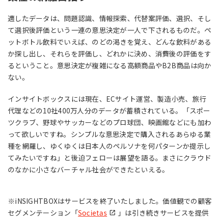
適したデータは、問題認識、情報探索、代替案評価、選択、そし
て選択後評価という一連の意思決定が一人で下されるものだ。ペ
ットボトル飲料でいえば、のどの渇きを覚え、どんな飲料がある
か探し出し、それらを評価し、どれかに決め、消費後の評価をす
るということ。意思決定が複雑になる高額商品やB2B商品は向か
ない。
インサイトボックスには現在、ECサイト運営、製造小売、旅行
代理などの10社400万人分のデータが蓄積されている。「スポー
ツクラブ、野球やサッカーなどのプロ球団、映画館などにも加わ
って欲しいですね。シンプルな意思決定で購入されるあらゆる業
種を網羅し、ゆくゆくは日本人のペルソナを何パターンか提示し
てみたいですね」と後迫フェローは展望を語る。まさにクラウド
のなかに小さなバーチャル社会ができたといえる。
※iNSIGHTBOXはサービスを終了いたしました。価値観での顧客
セグメンテーション「
Societas
」は引き続きサービスを提供