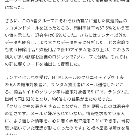
ユーザーと関連が強いことが分かった。これで優良顧客像が明確
になった。
さらに、この5者グループにそれぞれ所有品に適した関連商品の
レコメンドメールを送ったところ、開封率は平均57.6％という高
い値を示した。退会率は0.6％だった。さらにはリンナイ以外の
データも統合し、より大きなデータを元に分析した。どの家庭で
も使う掃除用品と炊飯用品で計10アイテムを取り上げ、これらの
購入が多い顧客を独自のロジックで7グループに分類。それぞれ
の群に響くワードを抽出して提案した。
リンナイはこれを受け、HTMLメールのクリエイティブを工夫。
256人の施策対象者と、ランダム抽出者にメール送信したとこ
ろ、商品サイトのクリック率は施策対象者で9.77％、ランダム抽
出者で同1.61％となり、約6倍もの結果が出たのだった。
「クリック率の高さもさることながら、目を見張ったのは退会率
の低さです。メールが嫌がられていない。情報を求めている人
に、より適した情報を、心に響く表現で送ることができる。当初
思い描いていた理想が形になったのです」と福本室長は驚きを隠