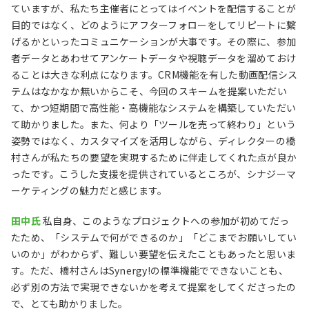
ていますが、私たち主催者にとってはイベントを配信することが
目的ではなく、どのようにアフターフォローをしてリピートに繋
げるかといったコミュニケーションが大事です。その際に、参加
者データとあわせてアンケートデータや視聴データを溜めておけ
ることは大きな利点になります。CRM機能を有した動画配信シス
テムはなかなか無いからこそ、今回のスキームを提案いただい
て、かつ短期間で高性能・高機能なシステムを構築していただい
て助かりました。また、何より「ツールを売って終わり」という
姿勢ではなく、カスタマイズを活用しながら、ディレクターの橋
村さんが私たちの要望を実現するために伴走してくれた点が良か
ったです。こうした支援を提供されているところが、シナジーマ
ーケティングの魅力だと感じます。
田中氏
私自身、このようなプロジェクトへの参加が初めてだっ
たため、「システムで何ができるのか」「どこまでお願いしてい
いのか」がわからず、難しい要望を伝えたこともあったと思いま
す。ただ、橋村さんはSynergy!の標準機能でできないことも、
必ず別の方法で実現できないかを考えて提案をしてくださったの
で、とても助かりました。