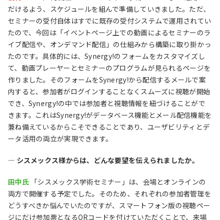
だけるよう、スケジュールを組んで準備していきました。ただ、
セミナーの受付自体はすでに既存の受付システムで運用されてい
たので、今回は「イベントページ上での動画によるセミナーのラ
イブ配信や、オンデマンド配信」の仕組みから構築に取り掛かっ
たのです。具体的には、Synergy!のフォームをカスタマイズし
て、動画プレーヤーとセミナーのプログラムが見られるページを
作りました。そのフォームをSynergy!から配信するメールで案
内すると、参加者がログインすることなくスムーズに視聴が開始
でき、Synergy!の中では参加者と視聴情報を紐づけることがで
きます。これはSynergy!がデータベース機能とメール配信機能を
兼ね備えているからこそできることであり、ユーザビリティとデ
ータ活用の両立が実現できます。
― シスメックス様からは、どんな要望を伝えられましたか。
田中氏
「シスメックス学術セミナー」は、会場とオンラインの
両方で開催する予定でした。そのため、それぞれの参加者管理を
どうすべきか悩んでいたのですが、スマートフォン版の視聴ペー
ジにだけ参加票となるQRコードを付けていただくことで、来場