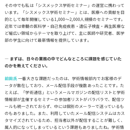
その中でも私は「シスメックス学術セミナー」の運営に携わって
います。「シスメックス学術セミナー」とは、医療への貢献を目
的として毎年開催している1,000～2,000人規模のセミナーです。
近年では骨髄の医科学・自己免疫疾患・遺伝子検査・再生医療な
ど幅広い領域からテーマを取り上げて、主に医師や研究者、医学
部の学生に向けて最新情報を提供しています。
― まずは、日々の業務の中でどんなところに課題を感じていた
のかを教えてください。
前田氏
一番大きな課題だったのは、学術情報部内でお客様のデ
ータが散在しており、メール配信手段が複数あったことです。た
とえば、「学術通信」というメールマガジンの配信リストと学術
情報部が主催するセミナーの参加者リストがバラバラで、配信ツ
ールも統一されておらず、中には個別のメーラーで送っているも
のもありました。また、利用していたメール配信システムはカス
タマイズされているため、担当者以外が配信することが難しく、
属人的になってしまっているという課題もありましたね。学術情