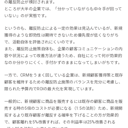
の離反防止が検討されます。
ところが大半の企業では、「分かっていながらも中々手が回って
いない」のが実態です。
というのも、離反防止による一定の効果は見込んでいるが、新規
獲得のような即効性は期待できないため優先度が低くなりがち
で、活動自体を評価されにくいのです。
また、離反防止施策自体も、企業の顧客コミュニケーションの内
容や状況によって改善方法が違うため、自社にとって何が効果的
なのか分かりにくく、手付かずのままになってしまいがちです。
一方で、CRMをうまく回している企業は、新規顧客獲得策と既存
顧客を維持するための離反防止施策のバランスを充分に考慮し、
限られた予算内でROIの最大化を実現しています。
一般的に、新規顧客に商品を販売するには既存の顧客に商品を販
売する時の5倍のコストが必要になる（1:5の法則）ため、新規開
拓するより既存顧客が離反する確率を下げることの方が効果的
で、顧客離れを5%改善すれば、その利益率は25%改善される