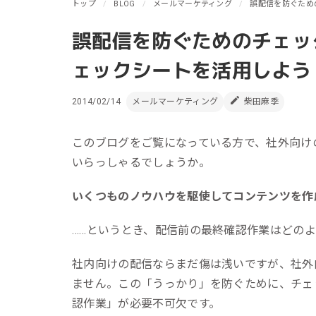
リピーターを増やしたい
トップ
BLOG
メールマーケティング
誤配信を防ぐため
メ
[顧客育成ソリューション]
集
誤配信を防ぐためのチェッ
優良顧客との関係を強めたい
[優良顧客維持ソリューション]
ア
ェックシートを活用しよう
休眠顧客に戻ってきてほしい
レ
[休眠顧客掘り起こしソリューション]
2014/02/14
メールマーケティング
柴田麻季
イ
このブログをご覧になっている方で、社外向け
いらっしゃるでしょうか。
いくつものノウハウを駆使してコンテンツを作
……というとき、配信前の最終確認作業はどの
社内向けの配信ならまだ傷は浅いですが、社外
ません。この「うっかり」を防ぐために、チェ
認作業」が必要不可欠です。