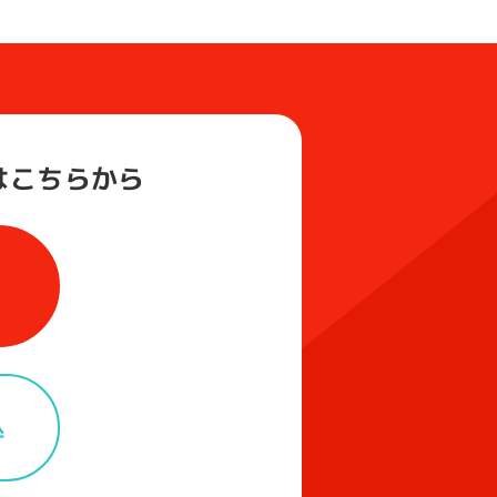
は
こちらから
込