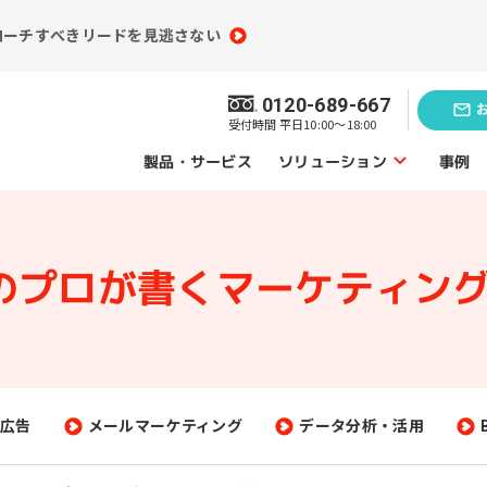
ローチすべきリードを見逃さない
0120-689-667
受付時間 平日10:00～18:00
ソリューション
製品・サービス
事例
ソリューショントップ
Mのプロが書く
マーケティング
業務効率化の
題発見のソリューション
ソリューシ
員情報分析
コンテンツ制作
（ライティング）
買情報分析
広告運用代行
広告
メールマーケティング
データ分析・活用
ebアクセス解析
Webサイト制作