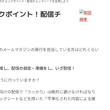
のチェックポイント！配信チェックシートを活用しよう
ール効果測定
客効果分析
クポイント！配信チ
ンケート分析
ビューデータ分析
ンタビュー分析
のメールマガジンの発行を担当している方はどれくらい
成し、配信の設定・準備をし、いざ配信！
ように行っていますか？
向けの配信で「うっかり」は絶対に避けなければなり
ックシートなどを用いた「平準化された内容による確