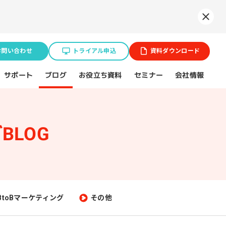
Syne
お問い合わせ
トライアル申込
資料ダウンロード
お役立ち資料
サポート
セミナー
会社情報
ブログ
BLOG
業種特化ソリューション
ョン
BtoB企業
スポーツ（プロチーム）
BtoBマーケティング
その他
不動産業界