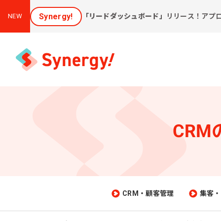
Synergy!
「リードダッシュボード」
リリース！アプ
NEW
CR
集客と売上アップに効く
課
ソリューション
新しいお客様を集めたい
会
[潜在層顕在化ソリューション]
購
見込み顧客に買ってほしい
CRM・顧客管理
集客・
[見込顧客獲得ソリューション]
W