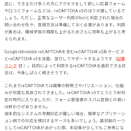
逆に、できるだけ多くの方にアクセスをして欲しい応募フォーム
や口コミフォームなどは、reCAPTCHA v3のほうが適しているで
しょう。ただし、正常なユーザー利用がbotと判定された場合の
問い合わせ先や、登録方法は準備しておく必要があります。利用
が進めば、機械学習の精度も上がるためさらに効率も上がると考
えられます。
GoogleはInvisible reCAPTCHAを含むreCAPTCHA v2系サービス
とreCAPTCHA v3を当面、並行してサポートするようです（
記事
リンク
）。目的によって利用するreCAPTCHAを選択できる状
況は、今後しばらく続きそうです。
これまでreCAPTCHAでは画像の鮮明さやバリエーション、仕組
みが何度も見直されてきました。reCAPTCHA v3でとうとうAI判
定の時代に入りましたが、フォーム管理者のスパム登録との戦い
は終わりがありません。
抜本的なシステムの早期対応が難しい場合、簡単なアプリケーシ
ョン側での対応を検討するケースも多いでしょう。選択肢の一つ
としてreCAPTCHAがあがった際、本記事が少しでもご参考にな