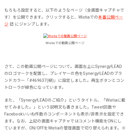
もろもろ設定すると、以下のようなページ（全画面キャプチャで
す）を公開できます。クリックすると、Wistiaでの
本番公開ペー
ジ
にジャンプします。
Wistiaでの動画公開ページ
さて、この動画公開ページについて。画面左上にSynergy!LEAD
のロゴマークを配置し、プレイヤーの色をSynergy!LEADのブラ
ンドカラー「#469637(緑)」に設定しました。再生ボタンとコン
トローラが緑色になっています。
また、「Synergy!LEADのご紹介」というタイトル、「Wistiaに載
せてみました。」という説明文も書きました。Tweet回数や
Facebookいいね件数のコンポーネントも表示/非表示を設定でき
ます。なお、上記の画面キャプチャではコメント機能をONにし
ていますが、ON/OFFをWistiaの管理画面で切り替えられます。※