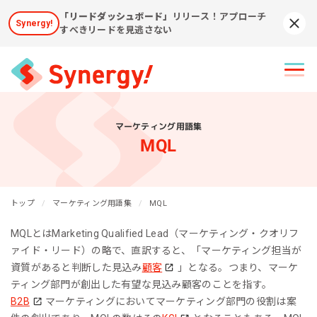
「リードダッシュボード」
リリース！アプローチ
Synergy!
Syn
すべきリードを見逃さない
マーケティング用語集
MQL
トップ
マーケティング用語集
MQL
MQLとはMarketing Qualified Lead（マーケティング・クオリフ
ァイド・リード）の略で、直訳すると、「マーケティング担当が
資質があると判断した見込み
顧客
」となる。つまり、マーケ
ティング部門が創出した有望な見込み顧客のことを指す。
B2B
マーケティングにおいてマーケティング部門の役割は案