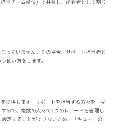
プや担当チーム単位）で共有し、所有者として割り
一次産業（農業・漁業）
金融機関・地方銀行
教育機関・教育サービス
決まっていません。その場合、サポート担当者と
いう使い方をします。
段を提供します。サポートを担当する方々を「キ
すので、複数の人々で1つのレコードを管理し
に設定することができないため、「キュー」の