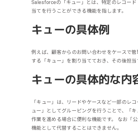
リピーターを増やしたい
Salesforceの「キュー」とは、特定の
メ
[顧客育成ソリューション]
当てを行うことができる機能を指します。
集
優良顧客との関係を強めたい
[優良顧客維持ソリューション]
キューの具体例
ア
休眠顧客に戻ってきてほしい
レ
[休眠顧客掘り起こしソリューション]
例えば、顧客からのお問い合わせをケースで管
イ
する「キュー」を割り当てておき、その後担当
キューの具体的な内
「キュー」は、リードやケースなど一部のレコ
ュー」としてグルーピングを行うことで、「キ
作業を進める場合に便利な機能です。 なお「
機能として代替することはできません。