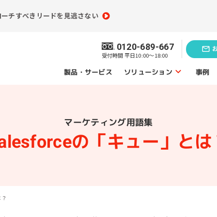
ローチすべきリードを見逃さない
0120-689-667
受付時間 平日10:00～18:00
ソリューション
製品・サービス
事例
ソリューショントップ
マーケティング用語集
業務効率化の
題発見のソリューション
ソリューシ
alesforceの「キュー」と
員情報分析
コンテンツ制作
（ライティング）
買情報分析
広告運用代行
は？
ebアクセス解析
Webサイト制作