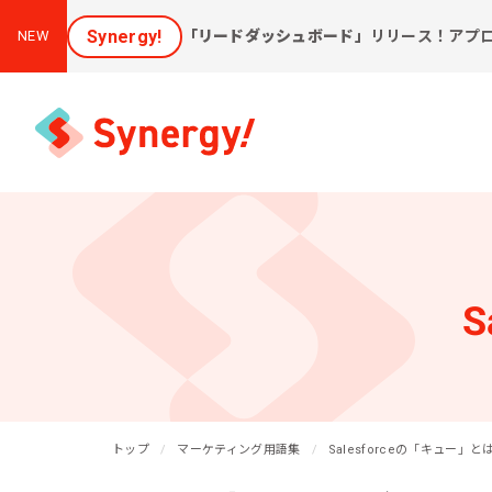
Synergy!
「リードダッシュボード」
リリース！アプ
NEW
集客と売上アップに効く
課
ソリューション
S
新しいお客様を集めたい
会
[潜在層顕在化ソリューション]
購
見込み顧客に買ってほしい
トップ
[見込顧客獲得ソリューション]
マーケティング用語集
Salesforceの「キュー」と
W