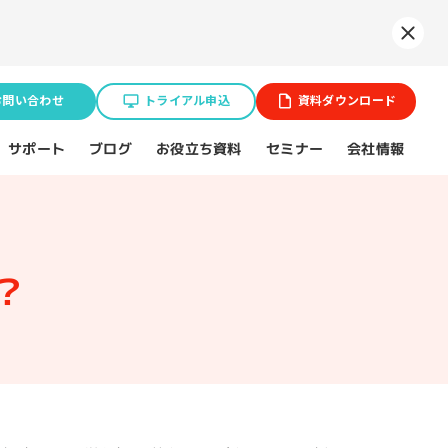
Syne
お問い合わせ
トライアル申込
資料ダウンロード
お役立ち資料
サポート
セミナー
会社情報
ブログ
業種特化ソリューション
ョン
は？
BtoB企業
スポーツ（プロチーム）
不動産業界