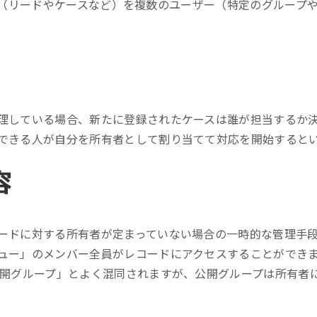
レコード（リードやケースなど）を複数のユーザー（特定のグルー
ール効果測定
客効果分析
ンケート分析
ビューデータ分析
理している場合、新たに登録されたケースは誰が担当するか
ンタビュー分析
できる人が自分を所有者として割り当てて対応を開始すると
容
ードに対する所有者が定まっていない場合の一時的な管理手
ュー」のメンバー全員がレコードにアクセスすることができま
公開グループ」とよく混同されますが、公開グループは所有者