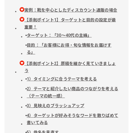
実例：靴を中心としたディスカウント通販の場合
【添削ポイント1】ターゲットと目的の設定が最
重要！
ターゲット：「30～40代の主婦」
目的：「お客様にお得・旬な情報をお届けす
る」
【添削ポイント2】原稿を細かく見ていきましょ
う
1）タイミングに合うテーマを考える
2）テーマと紹介したい商品のつながりを考える
（テーマの統一感）
3）見映えのブラッシュアップ
4）ターゲットが好みそうなワードを散りばめて
書いてみる
5）件名を見直す