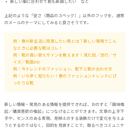
新しい服に合わせて靴も新調したい など
上記のような「安さ（商品のスペック）」以外のフックを、通常
のメールのテーマにしてみると良さそうです。
例：春の新生活に用意したい靴とは？新しい環境でこん
なときに必要な靴はコレ！
例：靴の買い替えサインを教えます！見た目／流行／サ
イズ／靴底etc
例：今トレンドのファッション、靴下と靴の合わせ方
例：いち早く知りたい！春のファッショントレンドにぴ
ったりな靴
新しい情報・発見のある情報を提供できれば、おのずと「興味喚
起／購買意欲の喚起」につなげることができます。文章の上手下
手や、センスのある表現、見映えのする装飾だけで変化を与えよ
うとするのではなく、目的を見直すことで、取るべきコミュニケ