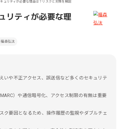
キュリティが必要な理由は？リスクと対策を解説
ール効果測定
客効果分析
ュリティが必要な理
ンケート分析
ビューデータ分析
福森弘汰
ンタビュー分析
えいや不正アクセス、誤送信など多くのセキュリテ
・DMARC）や通信暗号化、アクセス制限の有無は重要
スク要因となるため、操作履歴の監視やダブルチェ