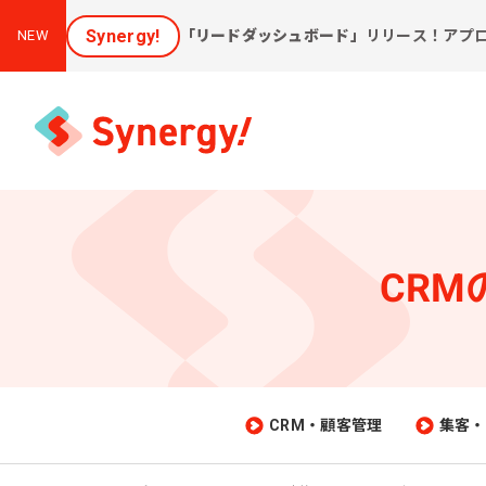
Synergy!
「リードダッシュボード」
リリース！アプ
NEW
CR
集客と売上アップに効く
課
ソリューション
新しいお客様を集めたい
会
[潜在層顕在化ソリューション]
購
見込み顧客に買ってほしい
CRM・顧客管理
集客・
[見込顧客獲得ソリューション]
W