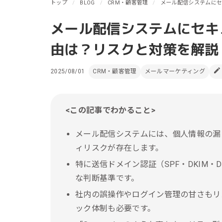
リピーターを増やしたい
トップ
BLOG
CRM・顧客管理
メール配信システムにセ
メ
[顧客育成ソリューション]
集
メール配信システムにセキ
優良顧客との関係を強めたい
[優良顧客維持ソリューション]
ア
由は？リスクと対策を解説
休眠顧客に戻ってきてほしい
レ
[休眠顧客掘り起こしソリューション]
2025/08/01
CRM・顧客管理
メールマーケティング
イ
<この記事でわかること>
メール配信システムには、個人情報の漏
ィリスクが存在します。
特に送信ドメイン認証（SPF・DKIM
な判断基準です。
社内の誤操作やログイン管理の甘さもリ
ック体制も必要です。