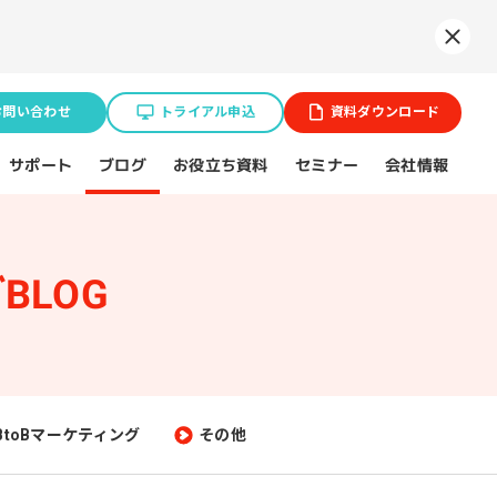
Syne
お問い合わせ
トライアル申込
資料ダウンロード
お役立ち資料
サポート
セミナー
会社情報
ブログ
BLOG
業種特化ソリューション
ョン
BtoB企業
スポーツ（プロチーム）
BtoBマーケティング
その他
不動産業界