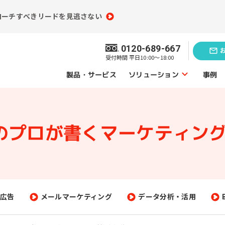
ローチすべきリードを見逃さない
0120-689-667
受付時間 平日10:00～18:00
ソリューション
製品・サービス
事例
ソリューショントップ
Mのプロが書く
マーケティング
業務効率化の
題発見のソリューション
ソリューシ
員情報分析
コンテンツ制作
（ライティング）
買情報分析
広告運用代行
広告
メールマーケティング
データ分析・活用
ebアクセス解析
Webサイト制作