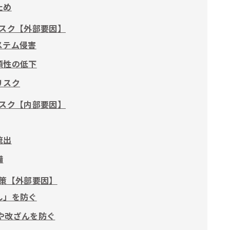
ため
スク【外部要因】
ステム侵害
頼性の低下
リスク
スク【内部要因】
流出
備
策【外部要因】
し」を防ぐ
聴や改ざんを防ぐ