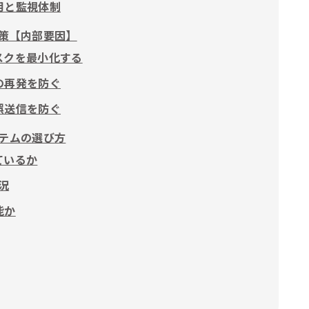
用と監視体制
策【内部要因】
スクを最小化する
の再発を防ぐ
誤送信を防ぐ
テムの選び方
ているか
況
能か