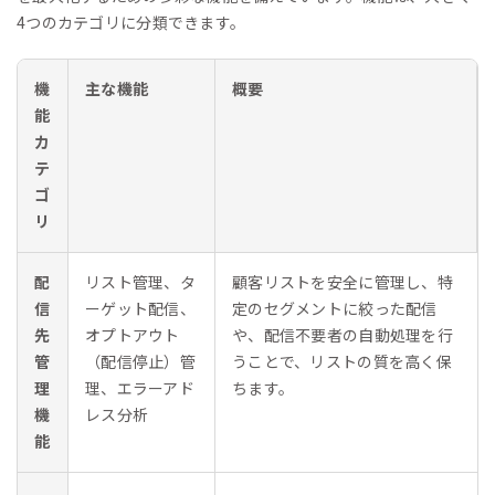
4つのカテゴリに分類できます。
機
主な機能
概要
能
カ
テ
ゴ
リ
配
リスト管理、タ
顧客リストを安全に管理し、特
信
ーゲット配信、
定のセグメントに絞った配信
先
オプトアウト
や、配信不要者の自動処理を行
管
（配信停止）管
うことで、リストの質を高く保
理
理、エラーアド
ちます。
機
レス分析
能