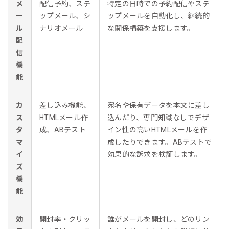
メ
配信予約、ステ
特定の日時での予約配信やステ
ー
ップメール、シ
ップメールを自動化し、継続的
ル
ナリオメール
な関係構築を支援します。
配
信
機
能
カ
差し込み機能、
宛名や保有データを本文に差し
ス
HTMLメール作
込んだり、専門知識なしでデザ
タ
成、ABテスト
イン性の高いHTMLメールを作
マ
成したりできます。ABテストで
イ
効果的な訴求を検証します。
ズ
機
能
効
開封率・クリッ
誰がメールを開封し、どのリン