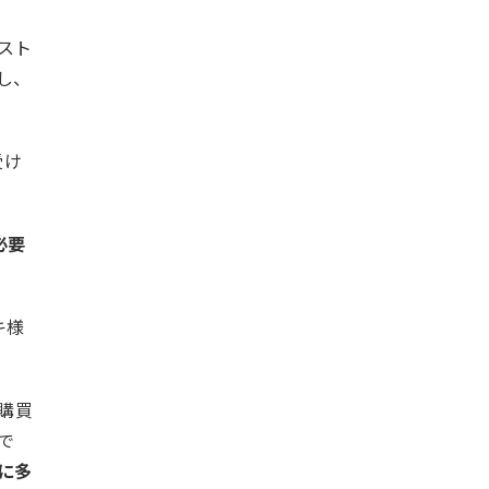
スト
し、
受け
必要
キ様
購買
で
に多