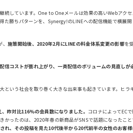
しています。One to Oneメールは効果の高いWebアクセ
勝ちパターンを、Synergy!のLINEへの配信機能で横展開
が、
施策開始後、2020年2月にLINEの料金体系変更の影響
を
配信コストが膨れ上がり、一斉配信のボリュームの見直しが
大という社会を取り巻く大きな出来事も起きています。ヒラ
え、昨対比116%の会員数になりました。
コロナによってECで
かったのは、2020年春の新商品がSNSで話題になったこと
され、その投稿を見た10代後半から20代前半の女性のお客様