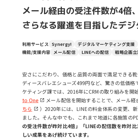
リピーターを増やしたい
メ
[顧客育成ソリューション]
メール経由の受注件数が4倍、
集
優良顧客との関係を強めたい
さらなる躍進を目指したデジ
[優良顧客維持ソリューション]
ア
休眠顧客に戻ってきてほしい
レ
[休眠顧客掘り起こしソリューション]
利用サービス
Synergy!
デジタルマーケティング支援
機能/支援内容
メール配信
LINEへの配信
戦略企画立
イ
安さにこだわり、価格と品質の両面で満足できる靴
ディースバレエシューズ499円など、驚きの低価格
ケティング課では、2016年にCRMの取り組みを開
to One
メール配信を開始することで、メール経
ちら
）2020年には、LINEの料金体系の変更
ました。そんな中でも、これまで地道に各施策のP
の受注件数が昨対比4倍」「LINEの配信数を昨対比1
しい成果をあげ続けています。