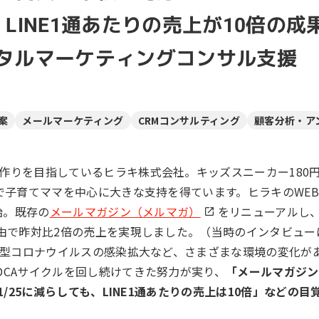
ール効果測定
LINE1通あたりの売上が10倍の
客効果分析
タルマーケティングコンサル支援
ンケート分析
ビューデータ分析
案
メールマーケティング
CRMコンサルティング
顧客分析・ア
ンタビュー分析
作りを目指しているヒラキ株式会社。キッズスニーカー180
で子育てママを中心に大きな支持を得ています。ヒラキのWE
始。既存の
メールマガジン（メルマガ）
をリニューアルし
由で昨対比2倍の売上を実現しました。（当時のインタビュー
、新型コロナウイルスの感染拡大など、さまざまな環境の変化が
DCAサイクルを回し続けてきた努力が実り、
「メールマガジン
/25に減らしても、LINE1通あたりの売上は10倍」などの目