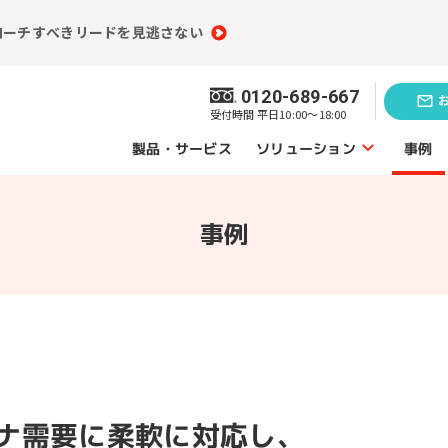
ローチすべきリードを見逃さない
0120-689-667
受付時間 平日10:00～18:00
ソリューション
製品・サービス
事例
ソリューショントップ
事例
業務効率化の
題発見のソリューション
ソリューシ
員情報分析
コンテンツ制作
（ライティング）
買情報分析
広告運用代行
ebアクセス解析
コロナ需要に柔軟に対応し、
Webサイト制作