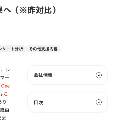
一次産業（農業・漁業）
成果へ（※昨対比）
金融機関・地方銀行
教育機関・教育サービス
ンケート分析
その他支援内容
円、レ
会社情報
Bマー
、
One
は
こ
あり
目次
経由
1. LINEの料金体系変更やコロナ
覚ま
による需要増など、外部環境に訪