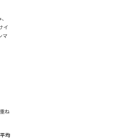
み、
サイ
ンマ
、
を重ね
比平均