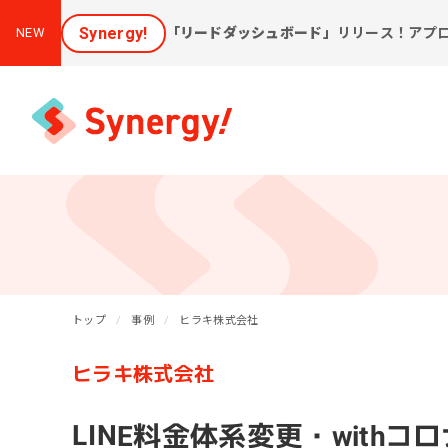
Synergy!
「リードダッシュボード」
リリース！アプ
NEW
集客と売上アップに効く
課
ソリューション
トップ
事例
ヒラキ株式会社
新しいお客様を集めたい
会
[潜在層顕在化ソリューション]
ヒラキ株式会社
購
見込み顧客に買ってほしい
[見込顧客獲得ソリューション]
W
LINE料金体系変更・with