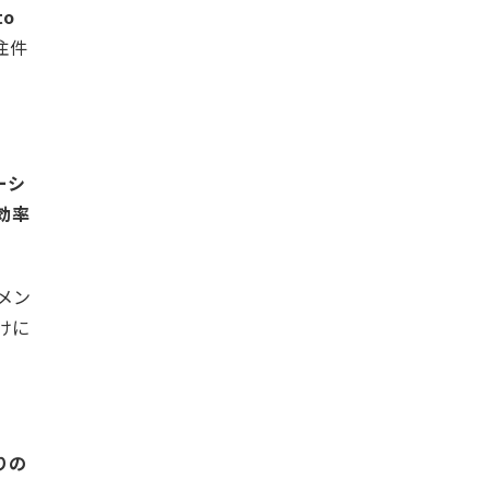
o
注件
ーシ
効率
メン
けに
りの