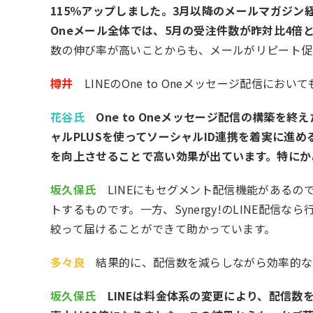
115％アップしました。3月以降のメールマガジン経
Oneメール全体では、5月の受注件数が昨対比4倍
数の伸び率が高いことからも、メールがリピート促
樽井
LINEのOne to Oneメッセージ配信にお
花谷氏
One to Oneメッセージ配信の構築を
ャルPLUSを使ってソーシャルID連携を着実に進める
を向上させることで高い効果が出ています。特にかご
坂久保氏
LINEにもセグメント配信機能があるの
トするものです。一方、Synergy!のLINE配
絞って届けることができて助かっています。
多々良
結果的に、配信数を減らしながら効率的な
坂久保氏
LINEは料金体系の変更により、配信数を