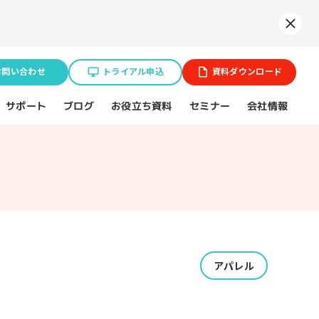
Syne
お問い合わせ
トライアル申込
資料ダウンロード
お役立ち資料
サポート
セミナー
会社情報
ブログ
業種特化ソリューション
ョン
BtoB企業
アパレル
スポーツ（プロチーム）
不動産業界