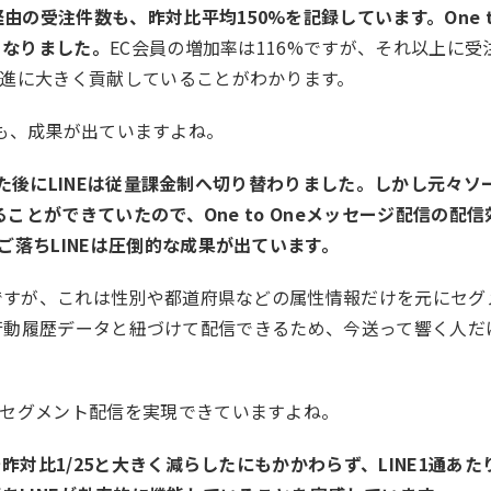
由の受注件数も、昨対比平均150%を記録しています。One t
となりました。
EC会員の増加率は116%ですが、それ以上に受
進に大きく貢献していることがわかります。
いても、成果が出ていますよね。
終えた後にLINEは従量課金制へ切り替わりました。しかし元々ソ
ことができていたので、One to Oneメッセージ配信の配信
落ちLINEは圧倒的な成果が出ています。
ですが、これは性別や都道府県などの属性情報だけを元にセグ
信なら行動履歴データと紐づけて配信できるため、今送って響く人だ
セグメント配信を実現できていますよね。
昨対比1/25と大きく減らしたにもかかわらず、LINE1通あた