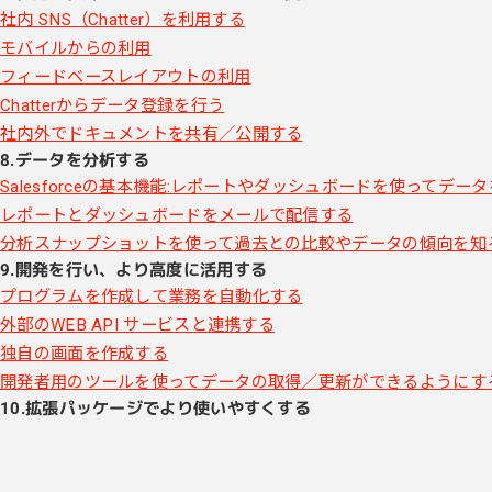
社内 SNS（Chatter）を利用する
モバイルからの利用
フィードベースレイアウトの利用
Chatterからデータ登録を行う
社内外でドキュメントを共有／公開する
8.データを分析する
Salesforceの基本機能:レポートやダッシュボードを使ってデー
レポートとダッシュボードをメールで配信する
分析スナップショットを使って過去との比較やデータの傾向を知
9.開発を行い、より高度に活用する
プログラムを作成して業務を自動化する
外部のWEB API サービスと連携する
独自の画面を作成する
開発者用のツールを使ってデータの取得／更新ができるようにす
10.拡張パッケージでより使いやすくする