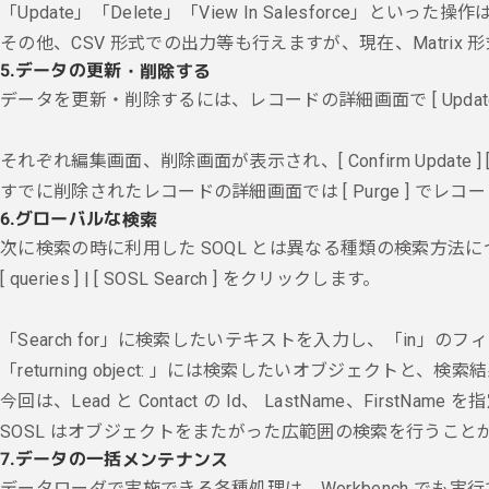
「Update」「Delete」「View In Salesforce
その他、CSV 形式での出力等も行えますが、現在、Matrix
5.
データの更新・削除する
データを更新・削除するには、レコードの詳細画面で [ Update ] 
それぞれ編集画面、削除画面が表示され、[ Confirm Update ] 
すでに削除されたレコードの詳細画面では [ Purge ] でレコー
6.
グローバルな検索
次に検索の時に利用した SOQL とは異なる種類の検索方法
[ queries ] | [ SOSL Search ] をクリックします。
「Search for」に検索したいテキストを入力し、「
in」のフ
「returning object: 」には検索したいオブジェクトと、
今回は、Lead と Contact の Id、 LastName、FirstNam
SOSL はオブジェクトをまたがった広範囲の検索を行うことが
7.
データの一括メンテナンス
データローダで実施できる各種処理は、Workbench でも実