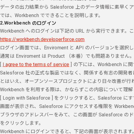
データの出力結果から Salesforce 上のデータ情報に素早
では、Workbench でできることを説明します。
2.
Workbench のログイン
Workbench へのログインは下記の URL から実行できます。これ
https://workbench.developerforce.com
ログイン画面では、Enviroment と API のバージョンを選択
通常は Enviroment は Product （本番）でも問題あり
[
I agree to the terms of service
] の下には、Workben
Salesforce 社の正式な製品ではなく、関係する有志の開
とはいえ、オープンソースプロジェクトにより日々改善が行
Workbench を利用する際は、かならずこの内容について理
[ Login with Salesforce ] をクリックすると
画面が表示され、Salesforce にアクセスする権限を Wor
ブラウザのアドレスバーをみて、この画面が Salesforc
をクリックします。
Workbench にログインできると、下記の画面が表示されます