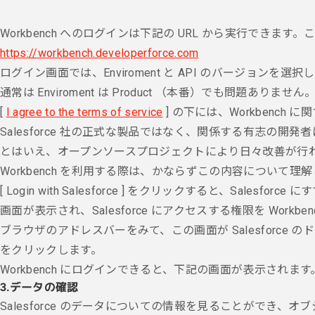
Workbench へのログインは下記の URL から実行できます。これ
https://workbench.developerforce.com
ログイン画面では、Enviroment と API のバージョンを選択
通常は Enviroment は Product （本番）でも問題あり
[
I agree to the terms of service
] の下には、Workben
Salesforce 社の正式な製品ではなく、関係する有志の開
とはいえ、オープンソースプロジェクトにより日々改善が行
Workbench を利用する際は、かならずこの内容について理
[ Login with Salesforce ] をクリックすると
画面が表示され、Salesforce にアクセスする権限を Wor
ブラウザのアドレスバーをみて、この画面が Salesforc
をクリックします。
Workbench にログインできると、下記の画面が表示されます
3.
データの確認
Salesforce のデータについての情報を見ることができ、
オブ