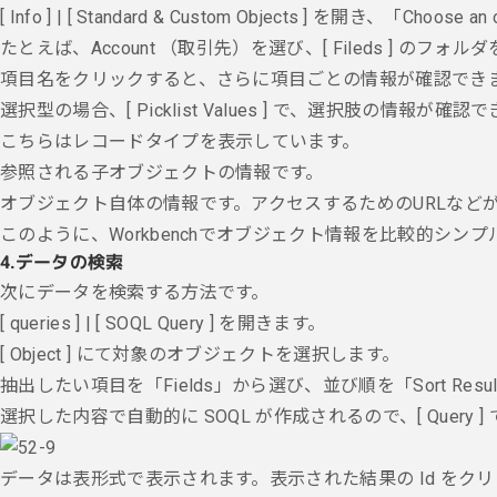
[ Info ] | [ Standard & Custom Objects ]
を開き、「
Choose 
たとえば、Account （取引先）を選び、[ Fileds ] 
項目名をクリックすると、さらに項目ごとの情報が確認でき
選択型の場合、[ Picklist Values ] で、選択肢の情報が確認
こちらはレコードタイプを表示しています。
参照される子オブジェクトの情報です。
オブジェクト自体の情報です。アクセスするためのURLなど
このように、Workbenchでオブジェクト情報を比較的シ
4.
データの検索
次にデータを検索する方法です。
[ queries ] | [ SOQL Query ] を開きます。
[ Object ] にて対象のオブジェクトを選択します。
抽出したい項目を「Fields」から選び、並び順を「Sort Resu
選択した内容で自動的に SOQL が作成されるので、[ Query 
データは表形式で表示されます。表示された結果の Id をクリックす