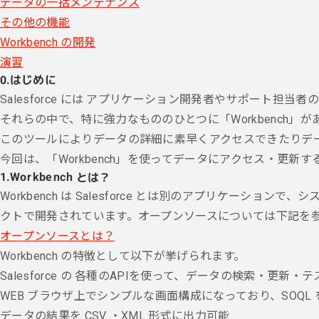
データの一括メンテナンス
その他の機能
Workbench の開発
演習
0.
はじめに
Salesforce には アプリケーション開発者やサポート
それらの中で、特に強力なもののひとつに「Workbench」が
このツールによりデータの詳細に素早くアクセスできたりデ
今回は、「Workbench」を使ってデータにアクセス・更新
1.
Workbench とは？
Workbench は Salesforce とは別のアプリケーシ
クトで開発されています。オープンソースについては下記を
オープンソースとは？
Workbench の特徴として以下が挙げられます。
Salesforce の 各種のAPIを使って、データの検索・更新・
WEB ブラウザ上でシンプルな画面構成になっており、SOQ
データの結果を CSV ・XML 形式に出力可能