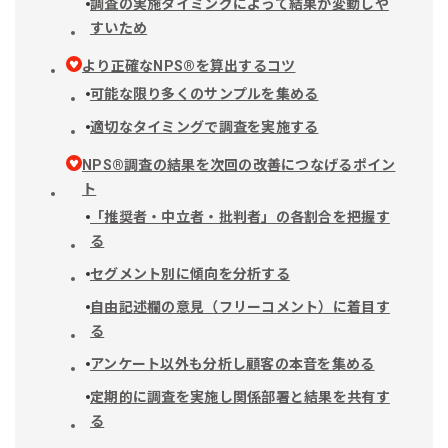
調査の実施タイミングによって結果が変動しや
すいため
より正確なNPS®︎を算出するコツ
可能な限り多くのサンプルを集める
適切なタイミングで調査を実施する
NPS®︎調査の結果を次回の改善につなげるポイン
ト
「推奨者・中立者・批判者」の各割合を把握す
る
セグメント別に傾向を分析する
自由記述欄の意見（フリーコメント）に着目す
る
アンケート以外も分析し顧客の本音を集める
定期的に調査を実施し関係部署と結果を共有す
る