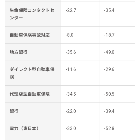
生命保険コンタクトセ
-22.7
-35.4
ンター
自動車保険事故対応
-8.0
-18.7
地方銀行
-35.6
-49.0
ダイレクト型自動車保
-11.6
-29.6
険
代理店型自動車保険
-34.5
-50.5
銀行
-22.0
-39.4
電力（東日本）
-33.0
-52.8