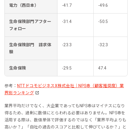
電力（西日本）
-41.7
-49.6
生命保険部門アフター
-31.4
-50.5
フォロー
生命保険部門 請求体
-23.3
-32.3
験
生命保険
-29.5
47.4
参考：
NTTドコモビジネスX株式会社｜NPS®（顧客推奨度）業
界別ランキング
業界平均だけでなく、大企業であってもNPS®︎はマイナスになり
得るため、過剰に数値にとらわれる必要はありません。NPS®︎を
活用する際は、数値単体で評価するのではなく「業界平均よりも
高いか？」「自社の過去のスコアと比較して伸びているか？」と