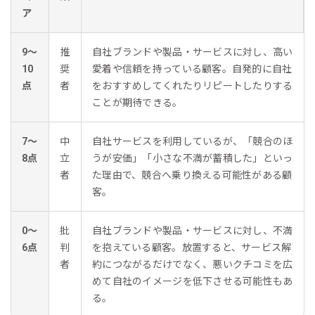
ア
9〜
推
自社ブランドや製品・サービスに対し、高い
10
奨
愛着や信頼を持っている顧客。自発的に自社
点
者
をおすすめしてくれたりリピートしたりする
ことが期待できる。
7〜
中
自社サービスを利用しているが、「競合のほ
8点
立
うが安価」「小さな不満が蓄積した」といっ
者
た理由で、競合へ乗り換える可能性がある顧
客。
0〜
批
自社ブランドや製品・サービスに対し、不満
6点
判
を抱えている顧客。放置すると、サービス解
者
約につながるだけでなく、悪いクチコミを広
めて自社のイメージを低下させる可能性もあ
る。