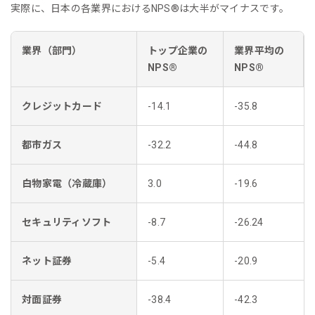
実際に、日本の各業界におけるNPS®︎は大半がマイナスです。
業界（部門）
トップ企業の
業界平均の
NPS®︎
NPS®︎
クレジットカード
-14.1
-35.8
都市ガス
-32.2
-44.8
白物家電（冷蔵庫）
3.0
-19.6
セキュリティソフト
-8.7
-26.24
ネット証券
-5.4
-20.9
対面証券
-38.4
-42.3