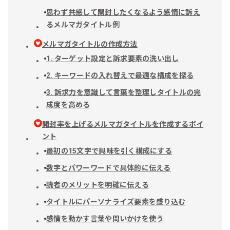
思わず共感して開封したくなるよう感情に訴え
るメルマガタイトル例
メルマガタイトルの作成方法
1. ターゲット設定と訴求要素の洗い出し
2. キーワードの入れ替えで最適な構成を探る
3. 訴求力を意識して言葉を整理しタイトルの完
成度を高める
開封率を上げるメルマガタイトルを作成するポイ
ント
最初の15文字で興味を引く構成にする
数字とパワーワードで具体的に伝える
読者のメリットを明確に伝える
タイトルにパーソナライズ要素を盛り込む
感情を動かす言葉や問いかけを使う