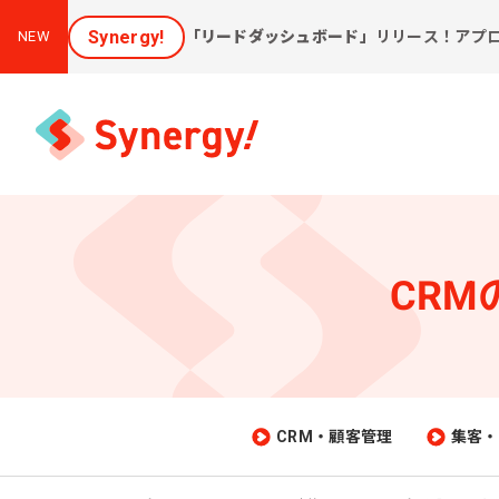
Synergy!
「リードダッシュボード」
リリース！アプ
NEW
CR
集客と売上アップに効く
課
ソリューション
新しいお客様を集めたい
会
[潜在層顕在化ソリューション]
購
見込み顧客に買ってほしい
CRM・顧客管理
集客・
[見込顧客獲得ソリューション]
W