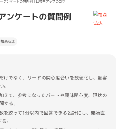
ナーアンケートの質問例｜回答率アップのコツ
ール効果測定
客効果分析
アンケートの質問例
ンケート分析
ビューデータ分析
福森弘汰
ンタビュー分析
だけでなく、リードの関心度合いを数値化し、顧客
つ。
加えて、参考になったパートや興味関心度、現状の
問する。
数を絞って1分以内で回答できる設計にし、開始直
する。