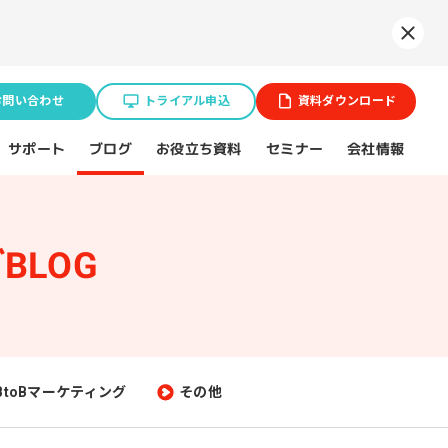
Syne
お問い合わせ
トライアル申込
資料ダウンロード
お役立ち資料
サポート
セミナー
会社情報
ブログ
BLOG
業種特化ソリューション
ョン
BtoB企業
スポーツ（プロチーム）
BtoBマーケティング
その他
不動産業界