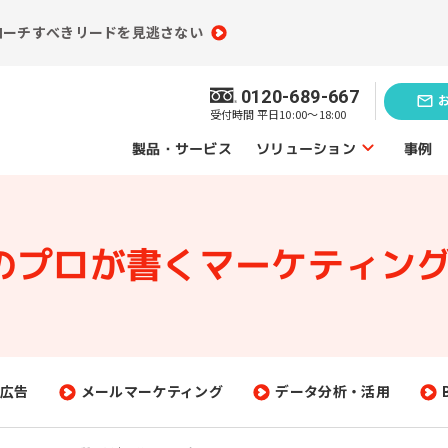
ローチすべきリードを見逃さない
0120-689-667
受付時間 平日10:00～18:00
ソリューション
製品・サービス
事例
ソリューショントップ
Mのプロが書く
マーケティング
業務効率化の
題発見のソリューション
ソリューシ
員情報分析
コンテンツ制作
（ライティング）
買情報分析
広告運用代行
広告
メールマーケティング
データ分析・活用
ebアクセス解析
Webサイト制作