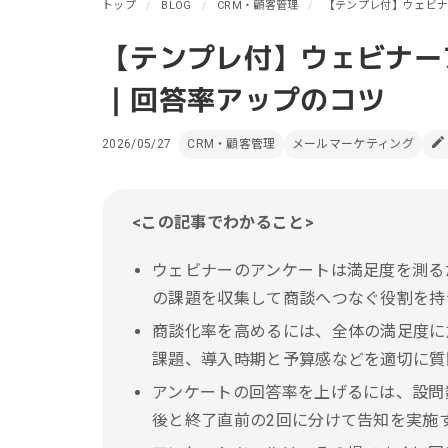
リピーターを増やしたい
トップ
BLOG
CRM・顧客管理
【テンプレ付】ウェビ
メ
[顧客育成ソリューション]
集
【テンプレ付】ウェビナー
優良顧客との関係を強めたい
[優良顧客維持ソリューション]
ア
｜回答率アップのコツ
休眠顧客に戻ってきてほしい
レ
[休眠顧客掘り起こしソリューション]
2026/05/27
CRM・顧客管理
メールマーケティング
イ
<この記事でわかること>
ウェビナーのアンケートは満足度を測る
の課題を収集して商談へつなぐ役割を持
商談化率を高めるには、全体の満足度に
課題、導入時期と予算感などを適切に質
アンケートの回答率を上げるには、設問
後と終了直前の2回に分けて告知を実施