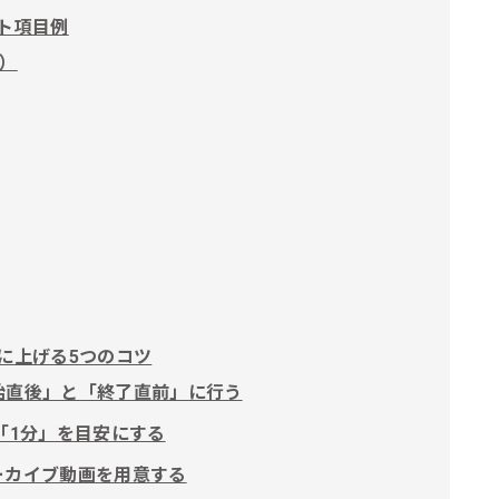
ト項目例
）
に上げる5つのコツ
始直後」と「終了直前」に行う
「1分」を目安にする
ーカイブ動画を用意する