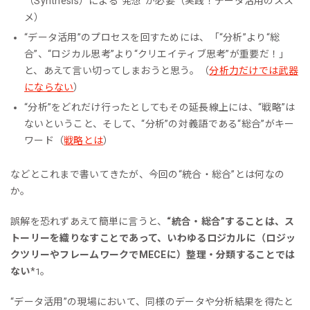
（Synthesis）による“発想”が必要（実践！データ活用のスス
メ）
“データ活用”のプロセスを回すためには、「“分析”より“総
合”、“ロジカル思考”より“クリエイティブ思考”が重要だ！」
と、あえて言い切ってしまおうと思う。（
分析力だけでは武器
にならない
）
“分析”をどれだけ行ったとしてもその延長線上には、“戦略”は
ないということ、そして、“分析”の対義語である“総合”がキー
ワード（
戦略とは
）
などとこれまで書いてきたが、今回の“統合・総合”とは何なの
か。
誤解を恐れずあえて簡単に言うと、
“統合・総合”することは、ス
トーリーを織りなすことであって、いわゆるロジカルに（ロジッ
クツリーやフレームワークで
MECE
に）整理・分類することでは
ない
*
。
1
“データ活用”の現場において、同様のデータや分析結果を得たと