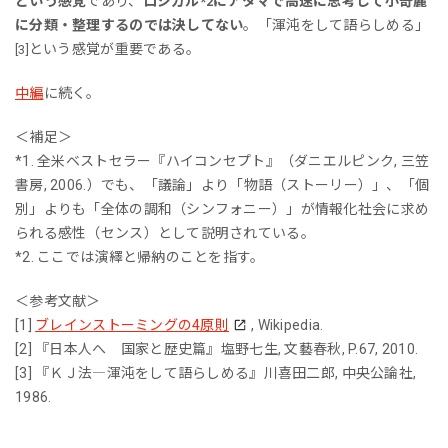
という感覚
であり、
ロジカル
にアタマで高速に思考して小奇麗
*2
に分類・整理するのでは決してない
。「渾沌をして語らしめる」
という感覚が重要である。
[3]
中編
に続く。
＜補足＞
*1. 全米ベストセラー『ハイコンセプト』（ダニエルピンク, 三笠
書房, 2006.）でも、「議論」より「物語（ストーリー）」、「個
別」よりも「全体の調和（シンフォニー）」が情報化社会に求め
られる感性（センス）として説明されている。
*2. ここでは演繹と帰納のことを指す。
＜参考文献＞
[1]
ブレインストーミングの4原則
, Wikipedia.
[2] 『日本人へ 国家と歴史篇』塩野七生, 文藝春秋, P.67, 2010.
[3] 『ＫＪ法―渾沌をして語らしめる』川喜田二郎, 中央公論社,
1986.