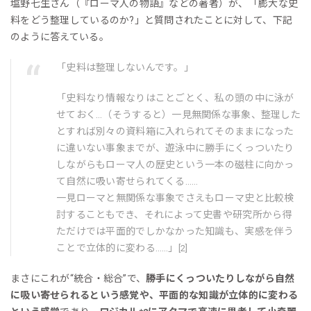
塩野七生さん（『ローマ人の物語』などの著者）が、「膨大な史
料をどう整理しているのか?」と質問されたことに対して、下記
のように答えている。
「史料は整理しないんです。」
「史料なり情報なりはことごとく、私の頭の中に泳が
せておく…（そうすると）一見無関係な事象、整理した
とすれば別々の資料箱に入れられてそのままになった
に違いない事象までが、遊泳中に勝手にくっついたり
しながらもローマ人の歴史という一本の磁柱に向かっ
て自然に吸い寄せられてくる……
一見ローマと無関係な事象でさえもローマ史と比較検
討することもでき、それによって史書や研究所から得
ただけでは平面的でしかなかった知識も、実感を伴う
ことで立体的に変わる……」
[2]
まさにこれが“統合・総合”で、
勝手にくっついたりしながら自然
に吸い寄せられるという感覚や、平面的な知識が立体的に変わる