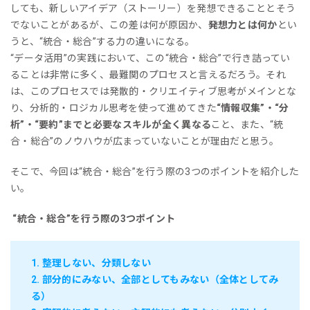
しても、新しいアイデア（ストーリー）を発想できることとそう
でないことがあるが、この差は何が原因か、
発想力とは何か
とい
うと、“統合・総合”する力の違いになる。
“データ活用”の実践において、この“統合・総合”で行き詰ってい
ることは非常に多く、最難関のプロセスと言えるだろう。それ
は、このプロセスでは発散的・クリエイティブ思考がメインとな
り、分析的・ロジカル思考を使って進めてきた
“情報収集”・“分
析”・“要約”までと必要なスキルが全く異なる
こと、また、“統
合・総合”のノウハウが広まっていないことが理由だと思う。
そこで、今回は“統合・総合”を行う際の3つのポイントを紹介した
い。
“統合・総合”を行う際の3つポイント
1. 整理しない、分類しない
2. 部分的にみない、全部としてもみない（全体としてみ
る）