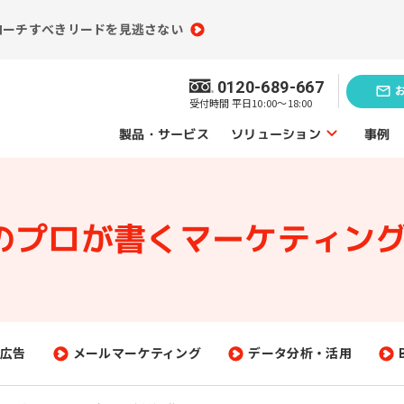
ローチすべきリードを見逃さない
0120-689-667
受付時間 平日10:00～18:00
ソリューション
製品・サービス
事例
ソリューショントップ
Mのプロが書く
マーケティング
業務効率化の
題発見のソリューション
ソリューシ
員情報分析
コンテンツ制作
（ライティング）
買情報分析
広告運用代行
広告
メールマーケティング
データ分析・活用
ebアクセス解析
Webサイト制作