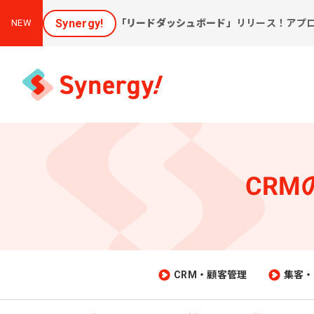
Synergy!
「リードダッシュボード」
リリース！アプ
NEW
CR
集客と売上アップに効く
課
ソリューション
新しいお客様を集めたい
会
[潜在層顕在化ソリューション]
購
見込み顧客に買ってほしい
CRM・顧客管理
集客・
[見込顧客獲得ソリューション]
W