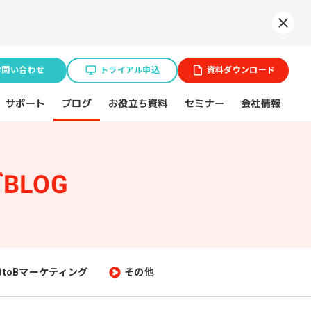
Syne
お問い合わせ
トライアル申込
資料ダウンロード
お役立ち資料
サポート
セミナー
会社情報
ブログ
BLOG
業種特化ソリューション
ョン
BtoB企業
スポーツ（プロチーム）
BtoBマーケティング
その他
不動産業界