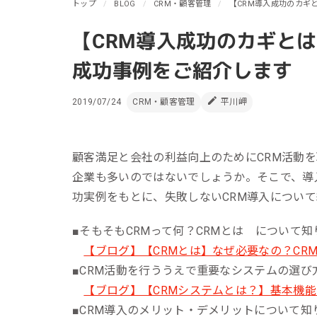
リピーターを増やしたい
トップ
BLOG
CRM・顧客管理
【CRM導入成功のカギ
メ
[顧客育成ソリューション]
集
【CRM導入成功のカギと
優良顧客との関係を強めたい
[優良顧客維持ソリューション]
ア
成功事例をご紹介します
休眠顧客に戻ってきてほしい
レ
[休眠顧客掘り起こしソリューション]
2019/07/24
CRM・顧客管理
平川岬
イ
顧客満足と会社の利益向上のためにCRM活動を
企業も多いのではないでしょうか。そこで、導
功実例をもとに、失敗しないCRM導入につい
■そもそもCRMって何？CRMとは について
【ブログ】【CRMとは】なぜ必要なの？CR
■CRM活動を行ううえで重要なシステムの選
【ブログ】【CRMシステムとは？】基本機能
■CRM導入のメリット・デメリットについて